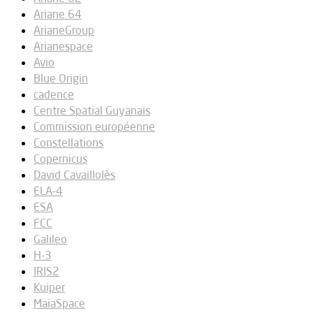
Ariane 64
ArianeGroup
Arianespace
Avio
Blue Origin
cadence
Centre Spatial Guyanais
Commission européenne
Constellations
Copernicus
David Cavaillolès
ELA-4
ESA
FCC
Galileo
H-3
IRIS2
Kuiper
MaiaSpace