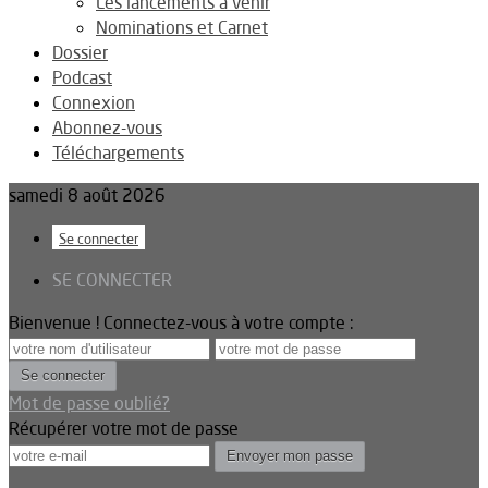
Les lancements à venir
Nominations et Carnet
Dossier
Podcast
Connexion
Abonnez-vous
Téléchargements
samedi 8 août 2026
Se connecter
SE CONNECTER
Bienvenue ! Connectez-vous à votre compte :
Mot de passe oublié?
Récupérer votre mot de passe