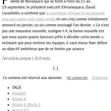
Week de Novaspace qui se tient à Paris du 15 au
19 septembre, le président exécutif d’Arianespace, David
Cavaillolès, a confirmé que
le manifeste d’Ariane 6 ne comptait
plus que quatre vols cette année
et non cinq comme initialement
annoncé en janvier, ou six comme envisagé l’an dernier. « Ce n’est
pas une mauvaise nouvelle, souligne-t-il, la bonne nouvelle est
que nous ayons quatre lanceurs prêts à décoller cette année »,
estimant que pour motiver les équipes, il vaut mieux fixer définir
un objectif ambitieux que de se limiter par avance.
Cet article compte 1 310 mots.
[…]
Ce contenu est réservé aux abonnés.
Se connecter
S’abonner
TAGS
Amazon
Ariane 6
Ariane 6 Block 2
Ariane 62