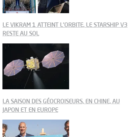
LE VIKRAM 1 ATTEINT L’ORBITE, LE STARSHIP V3
RESTE AU SOL
LA SAISON DES GÉOCROISEURS, EN CHINE, AU
JAPON ET EN EUROPE