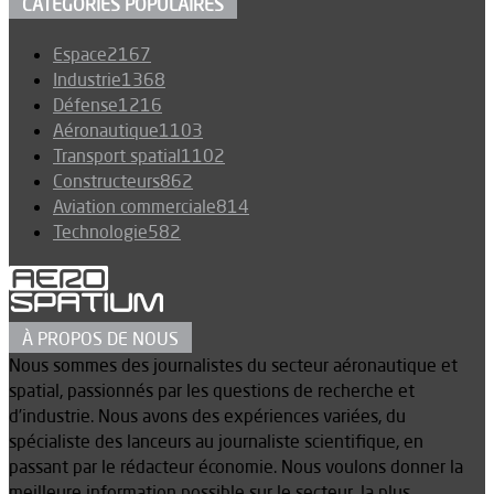
CATÉGORIES POPULAIRES
Espace
2167
Industrie
1368
Défense
1216
Aéronautique
1103
Transport spatial
1102
Constructeurs
862
Aviation commerciale
814
Technologie
582
À PROPOS DE NOUS
Nous sommes des journalistes du secteur aéronautique et
spatial, passionnés par les questions de recherche et
d’industrie. Nous avons des expériences variées, du
spécialiste des lanceurs au journaliste scientifique, en
passant par le rédacteur économie. Nous voulons donner la
meilleure information possible sur le secteur, la plus