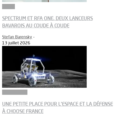
Espace
SPECTRUM ET RFA ONE, DEUX LANCEURS
BAVAROIS AU COUDE À COUDE
Stefan Barensky
-
13 juillet 2026
Constructeurs
UNE PETITE PLACE POUR L’ESPACE ET LA DÉFENSE
À CHOOSE FRANCE