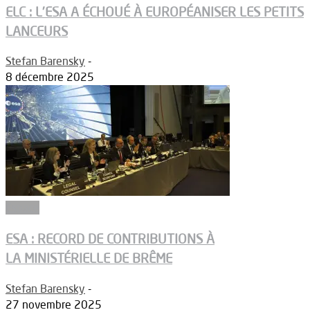
ELC : L’ESA A ÉCHOUÉ À EUROPÉANISER LES PETITS
LANCEURS
Stefan Barensky
-
8 décembre 2025
Espace
ESA : RECORD DE CONTRIBUTIONS À
LA MINISTÉRIELLE DE BRÊME
Stefan Barensky
-
27 novembre 2025