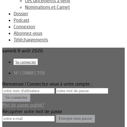
Les lancements à venir
Nominations et Carnet
Dossier
Podcast
Connexion
Abonnez-vous
Téléchargements
samedi 8 août 2026
Se connecter
SE CONNECTER
Bienvenue ! Connectez-vous à votre compte :
Mot de passe oublié?
Récupérer votre mot de passe