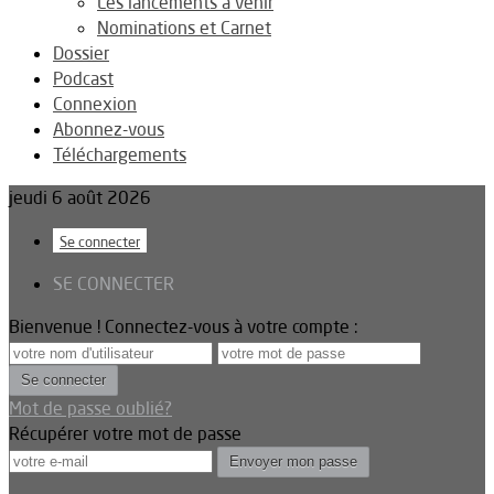
Les lancements à venir
Nominations et Carnet
Dossier
Podcast
Connexion
Abonnez-vous
Téléchargements
jeudi 6 août 2026
Se connecter
SE CONNECTER
Bienvenue ! Connectez-vous à votre compte :
Mot de passe oublié?
Récupérer votre mot de passe