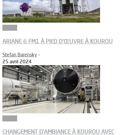
Espace
ARIANE 6 FM1 À PIED D’ŒUVRE À KOUROU
Stefan Barensky
-
25 avril 2024
Espace
CHANGEMENT D’AMBIANCE À KOUROU AVEC