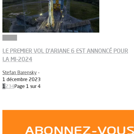
Espace
LE PREMIER VOL D’ARIANE 6 EST ANNONCÉ POUR
LA MI-2024
Stefan Barensky
-
1 décembre 2023
1
2
3
4
Page 1 sur 4