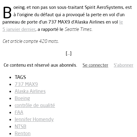
B
oeing, et non pas son sous-traitant Spirit AeroSystems, est
à l’origine du défaut qui a provoqué la perte en vol d’un
panneau de porte d’un 737 MAX9 d’Alaska Airlines en vol
le
5 janvier dernier
, a rapporté le
Seattle Times
.
Cet article compte 420 mots.
[…]
Ce contenu est réservé aux abonnés.
Se connecter
S’abonner
TAGS
737 MAX9
Alaska Airlines
Boeing
contrôle de qualité
FAA
Jennifer Homendy
NTSB
Renton