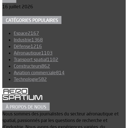
16 juillet 2026
CATÉGORIES POPULAIRES
Espace
2167
Industrie
1368
Défense
1216
Aéronautique
1103
Transport spatial
1102
Constructeurs
862
Aviation commerciale
814
Technologie
582
À PROPOS DE NOUS
Nous sommes des journalistes du secteur aéronautique et
spatial, passionnés par les questions de recherche et
d’industrie. Nous avons des expériences variées, du