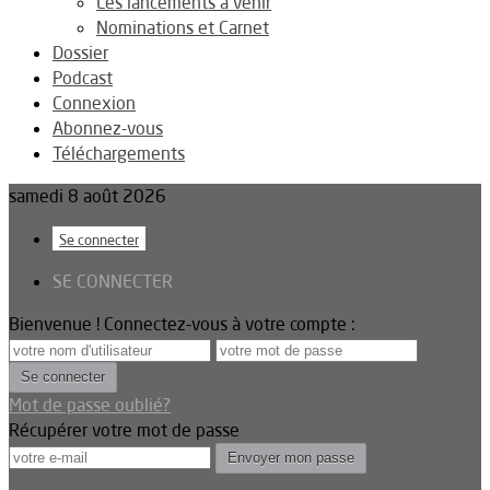
Les lancements à venir
Nominations et Carnet
Dossier
Podcast
Connexion
Abonnez-vous
Téléchargements
samedi 8 août 2026
Se connecter
SE CONNECTER
Bienvenue ! Connectez-vous à votre compte :
Mot de passe oublié?
Récupérer votre mot de passe