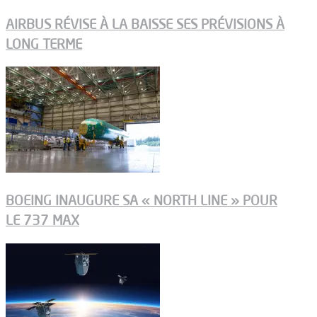
AIRBUS RÉVISE À LA BAISSE SES PRÉVISIONS À
LONG TERME
BOEING INAUGURE SA « NORTH LINE » POUR
LE 737 MAX