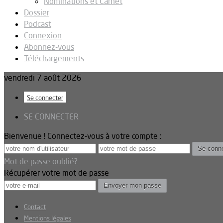
Nominations et Carnet
Dossier
Podcast
Connexion
Abonnez-vous
Téléchargements
vendredi 7 août 2026
Se connecter
SE CONNECTER
Bienvenue ! Connectez-vous à votre compte :
Mot de passe oublié?
Récupérer votre mot de passe
Contact
Mentions légales