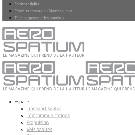
Confidentialité
Créez un compte ou Abonnez-vous
Téléchargement des numéros
Espace
Transport spatial
Télécommunications
Propulsion
Vols habités