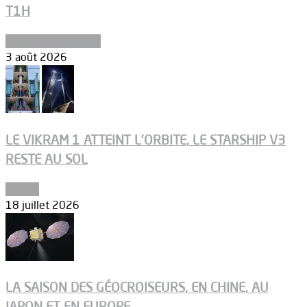
T1H
Ergols et carburants
3 août 2026
LE VIKRAM 1 ATTEINT L’ORBITE, LE STARSHIP V3
RESTE AU SOL
Espace
18 juillet 2026
LA SAISON DES GÉOCROISEURS, EN CHINE, AU
JAPON ET EN EUROPE