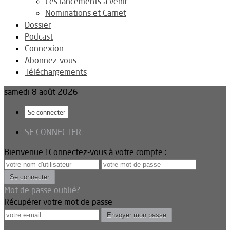
Les lancements à venir
Nominations et Carnet
Dossier
Podcast
Connexion
Abonnez-vous
Téléchargements
samedi 8 août 2026
Se connecter
SE CONNECTER
Bienvenue ! Connectez-vous à votre compte :
Mot de passe oublié?
Récupérer votre mot de passe