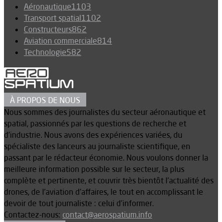
Aéronautique
1103
Transport spatial
1102
Constructeurs
862
Aviation commerciale
814
Technologie
582
À PROPOS DE NOUS
Nous sommes des journalistes du secteur aéronautique et
spatial, passionnés par les questions de recherche et
d’industrie. Nous avons des expériences variées, du
spécialiste des lanceurs au journaliste scientifique, en
passant par le rédacteur économie. Nous voulons donner la
meilleure information possible sur le secteur, la plus
complète et pertinente, et couvrir très bientôt l’actualité des
drones, de l’aviation d’affaires, le tout en accomplissant le
devoir de tout journaliste : celui d’informer.
Contactez-nous:
contact@aerospatium.info