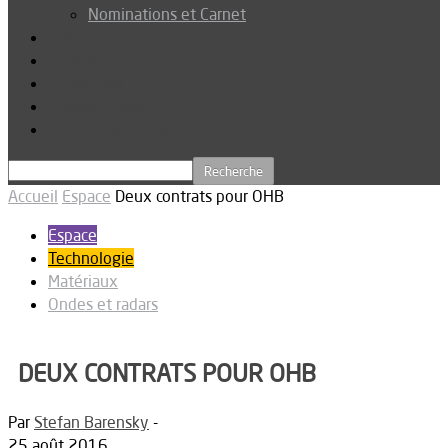
Nominations et Carnet
Dossier
Podcast
Connexion
Abonnez-vous
Téléchargements
Accueil
Espace
Deux contrats pour OHB
Espace
Technologie
Matériaux
Ondes et radars
DEUX CONTRATS POUR OHB
Par
Stefan Barensky
-
25 août 2016