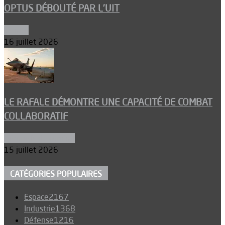
OPTUS DÉBOUTÉ PAR L’UIT
Espace
16 juillet 2026
LE RAFALE DÉMONTRE UNE CAPACITÉ DE COMBAT
COLLABORATIF
Aéronefs de combat
15 juillet 2026
CATÉGORIES POPULAIRES
Espace
2167
Industrie
1368
Défense
1216