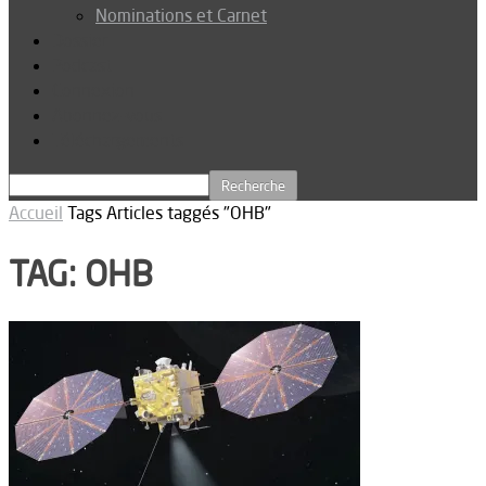
Nominations et Carnet
Dossier
Podcast
Connexion
Abonnez-vous
Téléchargements
Accueil
Tags
Articles taggés "OHB"
TAG: OHB