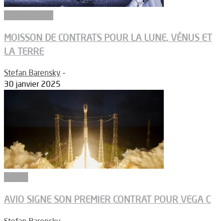
Article Dossier
MOISSON DE CONTRATS POUR LA LUNE, VÉNUS ET
LA TERRE
Stefan Barensky
-
30 janvier 2025
Espace
AVIO SIGNE SON PREMIER CONTRAT POUR VEGA C
Stefan Barensky
-