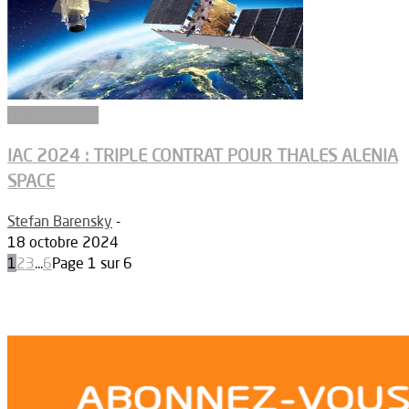
Article Dossier
IAC 2024 : TRIPLE CONTRAT POUR THALES ALENIA
SPACE
Stefan Barensky
-
18 octobre 2024
1
2
3
...
6
Page 1 sur 6