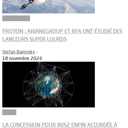
Constructeurs
PROTEIN : ARIANEGROUP ET RFA ONT ÉTUDIÉ DES
LANCEURS SUPER LOURDS
Stefan Barensky
-
18 novembre 2024
Espace
LA CONCESSION POUR IRIS2 ENFIN ACCORDÉE À