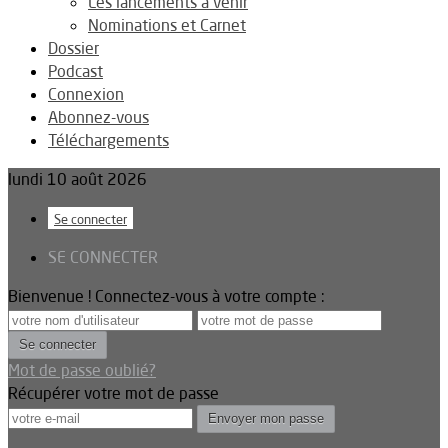
Les lancements à venir
Nominations et Carnet
Dossier
Podcast
Connexion
Abonnez-vous
Téléchargements
lundi 10 août 2026
Se connecter
SE CONNECTER
Bienvenue ! Connectez-vous à votre compte :
Mot de passe oublié?
Récupérer votre mot de passe