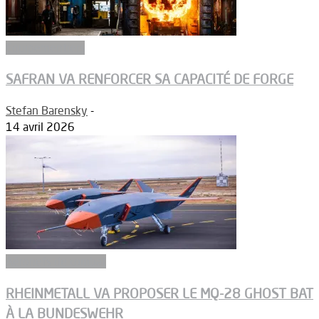
Equipementiers
SAFRAN VA RENFORCER SA CAPACITÉ DE FORGE
Stefan Barensky
-
14 avril 2026
Aéronefs de combat
RHEINMETALL VA PROPOSER LE MQ-28 GHOST BAT
À LA BUNDESWEHR