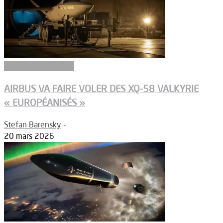
Aéronefs de combat
AIRBUS VA FAIRE VOLER DES XQ-58 VALKYRIE
« EUROPÉANISÉS »
Stefan Barensky
-
20 mars 2026