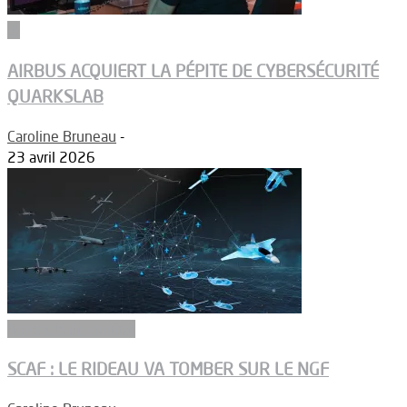
IA
AIRBUS ACQUIERT LA PÉPITE DE CYBERSÉCURITÉ
QUARKSLAB
Caroline Bruneau
-
23 avril 2026
Aéronefs de combat
SCAF : LE RIDEAU VA TOMBER SUR LE NGF