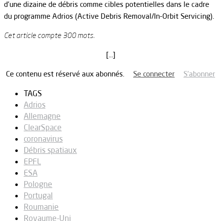
d’une dizaine de débris comme cibles potentielles dans le cadre
du programme Adrios (Active Debris Removal/In-Orbit Servicing).
Cet article compte 300 mots.
[…]
Ce contenu est réservé aux abonnés.
Se connecter
S’abonner
TAGS
Adrios
Allemagne
ClearSpace
coronavirus
Débris spatiaux
EPFL
ESA
Pologne
Portugal
Roumanie
Royaume-Uni