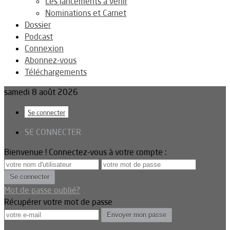
Les lancements à venir
Nominations et Carnet
Dossier
Podcast
Connexion
Abonnez-vous
Téléchargements
samedi 8 août 2026
Se connecter
SE CONNECTER
Bienvenue ! Connectez-vous à votre compte :
Mot de passe oublié?
Récupérer votre mot de passe