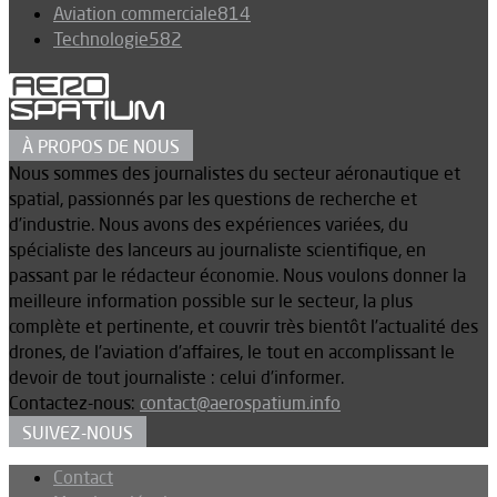
Aviation commerciale
814
Technologie
582
À PROPOS DE NOUS
Nous sommes des journalistes du secteur aéronautique et
spatial, passionnés par les questions de recherche et
d’industrie. Nous avons des expériences variées, du
spécialiste des lanceurs au journaliste scientifique, en
passant par le rédacteur économie. Nous voulons donner la
meilleure information possible sur le secteur, la plus
complète et pertinente, et couvrir très bientôt l’actualité des
drones, de l’aviation d’affaires, le tout en accomplissant le
devoir de tout journaliste : celui d’informer.
Contactez-nous:
contact@aerospatium.info
SUIVEZ-NOUS
Contact