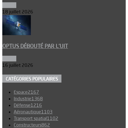
Espace
18 juillet 2026
OPTUS DÉBOUTÉ PAR L’UIT
Espace
16 juillet 2026
CATÉGORIES POPULAIRES
Espace
2167
Industrie
1368
Défense
1216
Aéronautique
1103
Transport spatial
1102
Constructeurs
862