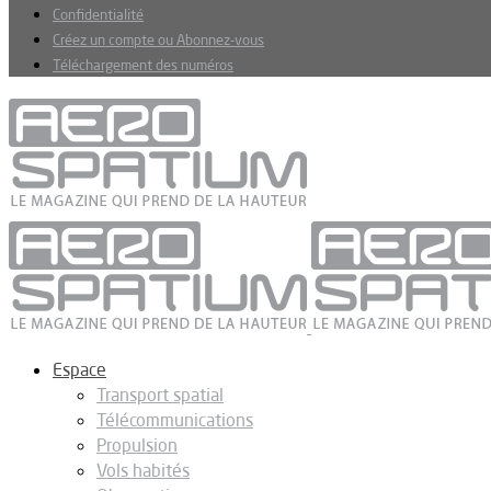
Confidentialité
Créez un compte ou Abonnez-vous
Téléchargement des numéros
Espace
Transport spatial
Télécommunications
Propulsion
Vols habités