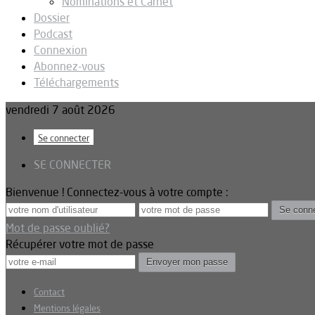
Nominations et Carnet
Dossier
Podcast
Connexion
Abonnez-vous
Téléchargements
vendredi 7 août 2026
Se connecter
SE CONNECTER
Bienvenue ! Connectez-vous à votre compte :
Mot de passe oublié?
Récupérer votre mot de passe
Contact
Mentions légales