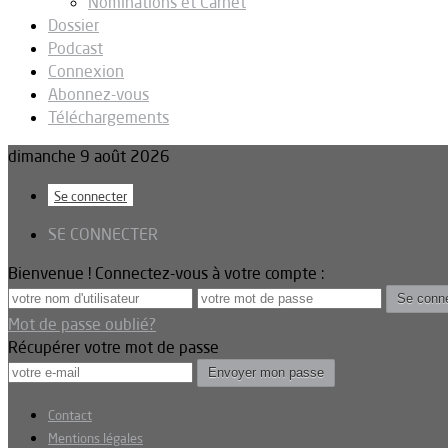
Nominations et Carnet
Dossier
Podcast
Connexion
Abonnez-vous
Téléchargements
dimanche 9 août 2026
Se connecter
SE CONNECTER
Bienvenue ! Connectez-vous à votre compte :
Mot de passe oublié?
Récupérer votre mot de passe
Contact
Mentions légales