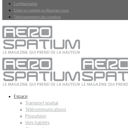
Confidentialité
Créez un compte ou Abonnez-vous
Téléchargement des numéros
Espace
Transport spatial
Télécommunications
Propulsion
Vols habités