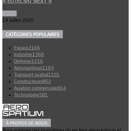
« EUTELSAT NEXT »
Espace
14 juillet 2026
CATÉGORIES POPULAIRES
Espace
2166
Industrie
1368
Défense
1216
Aéronautique
1103
Transport spatial
1101
Constructeurs
862
Aviation commerciale
814
Technologie
581
À PROPOS DE NOUS
Nous sommes des journalistes du secteur aéronautique et