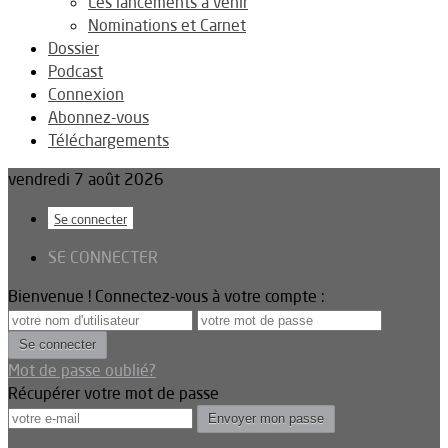
Les lancements à venir
Nominations et Carnet
Dossier
Podcast
Connexion
Abonnez-vous
Téléchargements
vendredi 7 août 2026
Se connecter
SE CONNECTER
Bienvenue ! Connectez-vous à votre compte :
Mot de passe oublié?
Récupérer votre mot de passe