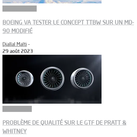
Aérodynamique
BOEING VA TESTER LE CONCEPT TTBW SUR UN MD-
90 MODIFIÉ
Djallal Malti
-
29 août 2023
Aéronautique
PROBLÈME DE QUALITÉ SUR LE GTF DE PRATT &
WHITNEY