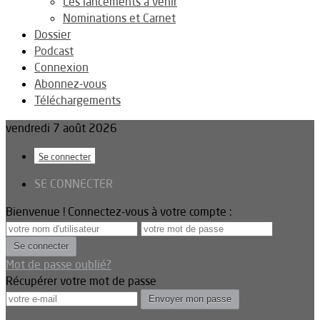
Les lancements à venir
Nominations et Carnet
Dossier
Podcast
Connexion
Abonnez-vous
Téléchargements
vendredi 7 août 2026
Se connecter
SE CONNECTER
Bienvenue ! Connectez-vous à votre compte :
Mot de passe oublié?
Récupérer votre mot de passe