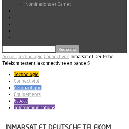
Nominations et Carnet
Dossier
Podcast
Connexion
Abonnez-vous
Téléchargements
Accueil
Technologie
Connectivité
Inmarsat et Deutsche
Telekom testent la connectivité en bande S
Technologie
Connectivité
Aéronautique
Equipements
Espace
Télécommunications
INMARSAT ET DEUTSCHE TELEKOM