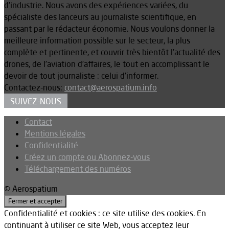
d’industrie. Nous avons des expériences variées, du
spécialiste des lanceurs au journaliste scientifique, en
passant par le rédacteur économie. Nous voulons donner la
meilleure information possible sur le secteur, la plus
complète et pertinente, et couvrir très bientôt l’actualité des
drones, de l’aviation d’affaires, le tout en accomplissant le
devoir de tout journaliste : celui d’informer.
Contactez-nous:
contact@aerospatium.info
SUIVEZ-NOUS
Contact
Mentions légales
Confidentialité
Créez un compte ou Abonnez-vous
Téléchargement des numéros
© Aerospatium
Confidentialité et cookies : ce site utilise des cookies. En
continuant à utiliser ce site Web, vous acceptez leur