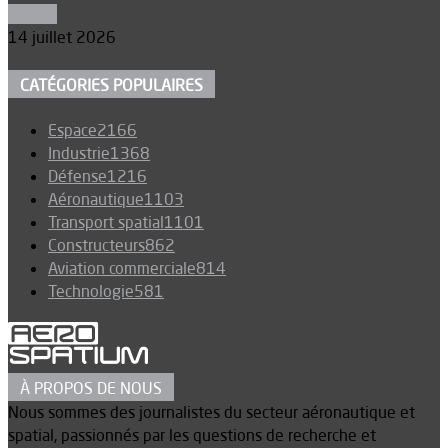
Espace
14 juillet 2026
CATÉGORIES POPULAIRES
Espace
2166
Industrie
1368
Défense
1216
Aéronautique
1103
Transport spatial
1101
Constructeurs
862
Aviation commerciale
814
Technologie
581
À PROPOS DE NOUS
Nous sommes des journalistes du secteur aéronautique et
spatial, passionnés par les questions de recherche et