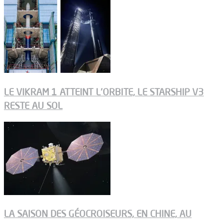
LE VIKRAM 1 ATTEINT L’ORBITE, LE STARSHIP V3
RESTE AU SOL
LA SAISON DES GÉOCROISEURS, EN CHINE, AU