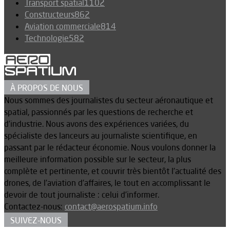
Transport spatial
1102
Constructeurs
862
Aviation commerciale
814
Technologie
582
À PROPOS DE NOUS
Nous sommes des journalistes du secteur aéronautique et
spatial, passionnés par les questions de recherche et
d’industrie. Nous avons des expériences variées, du
spécialiste des lanceurs au journaliste scientifique, en
passant par le rédacteur économie. Nous voulons donner la
meilleure information possible sur le secteur, la plus
complète et pertinente, et couvrir très bientôt l’actualité des
drones, de l’aviation d’affaires, le tout en accomplissant le
devoir de tout journaliste : celui d’informer.
Contactez-nous:
contact@aerospatium.info
SUIVEZ-NOUS