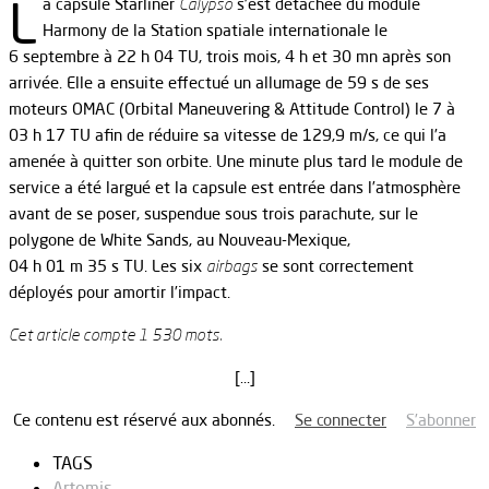
L
a capsule Starliner
Calypso
s’est détachée du module
Harmony de la Station spatiale internationale le
6 septembre à 22 h 04 TU, trois mois, 4 h et 30 mn après son
arrivée. Elle a ensuite effectué un allumage de 59 s de ses
moteurs OMAC (Orbital Maneuvering & Attitude Control) le 7 à
03 h 17 TU afin de réduire sa vitesse de 129,9 m/s, ce qui l’a
amenée à quitter son orbite. Une minute plus tard le module de
service a été largué et la capsule est entrée dans l’atmosphère
avant de se poser, suspendue sous trois parachute, sur le
polygone de White Sands, au Nouveau-Mexique,
04 h 01 m 35 s TU. Les six
airbags
se sont correctement
déployés pour amortir l’impact.
Cet article compte 1 530 mots.
[…]
Ce contenu est réservé aux abonnés.
Se connecter
S’abonner
TAGS
Artemis