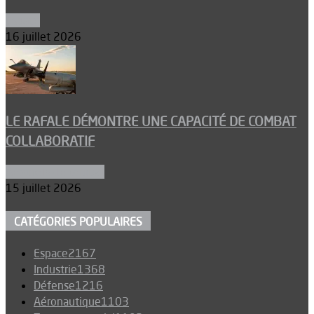
Espace
16 juillet 2026
LE RAFALE DÉMONTRE UNE CAPACITÉ DE COMBAT
COLLABORATIF
Aéronefs de combat
15 juillet 2026
CATÉGORIES POPULAIRES
Espace
2167
Industrie
1368
Défense
1216
Aéronautique
1103