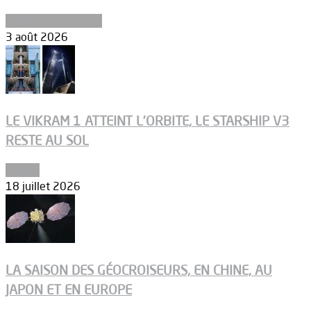
Ergols et carburants
3 août 2026
LE VIKRAM 1 ATTEINT L’ORBITE, LE STARSHIP V3
RESTE AU SOL
Espace
18 juillet 2026
LA SAISON DES GÉOCROISEURS, EN CHINE, AU
JAPON ET EN EUROPE