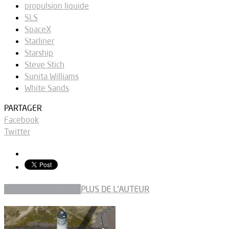
propulsion liquide
SLS
SpaceX
Starliner
Starship
Steve Stich
Sunita Williams
White Sands
PARTAGER
Facebook
Twitter
ARTICLES CONNEXES
PLUS DE L'AUTEUR