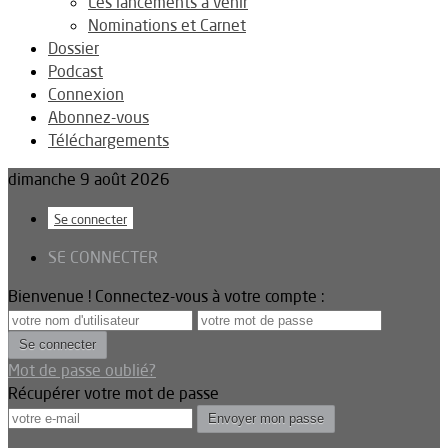
Les lancements à venir
Nominations et Carnet
Dossier
Podcast
Connexion
Abonnez-vous
Téléchargements
dimanche 9 août 2026
Se connecter
SE CONNECTER
Bienvenue ! Connectez-vous à votre compte :
Mot de passe oublié?
Récupérer votre mot de passe