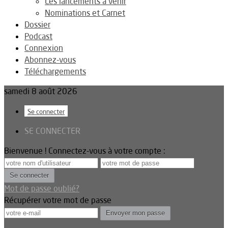
Les lancements à venir
Nominations et Carnet
Dossier
Podcast
Connexion
Abonnez-vous
Téléchargements
samedi 8 août 2026
Se connecter
SE CONNECTER
Bienvenue ! Connectez-vous à votre compte :
Mot de passe oublié?
Récupérer votre mot de passe