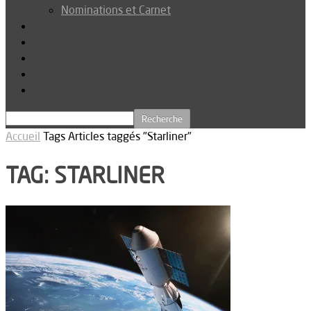
Nominations et Carnet
Dossier
Podcast
Connexion
Abonnez-vous
Téléchargements
Accueil
Tags
Articles taggés "Starliner"
TAG: STARLINER