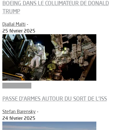
BOEING DANS LE COLLIMATEUR DE DONALD
TRUMP
Djallal Malti
-
25 février 2025
Article Dossier
PASSE D’ARMES AUTOUR DU SORT DE L’ISS
Stefan Barensky
-
24 février 2025