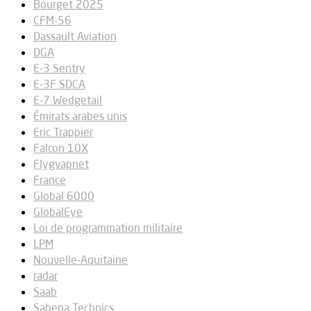
Bourget 2025
CFM-56
Dassault Aviation
DGA
E-3 Sentry
E-3F SDCA
E-7 Wedgetail
Émirats arabes unis
Eric Trappier
Falcon 10X
Flygvapnet
France
Global 6000
GlobalEye
Loi de programmation militaire
LPM
Nouvelle-Aquitaine
radar
Saab
Sabena Technics