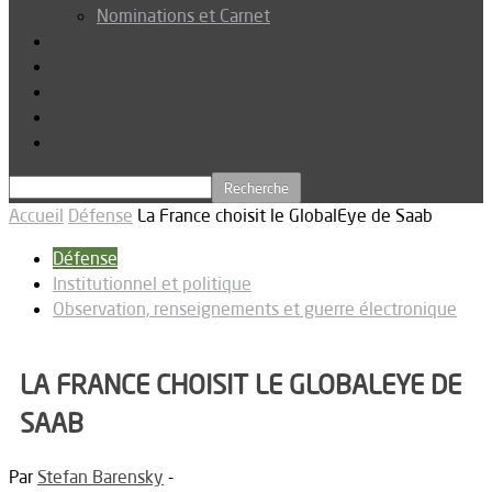
Nominations et Carnet
Dossier
Podcast
Connexion
Abonnez-vous
Téléchargements
Accueil
Défense
La France choisit le GlobalEye de Saab
Défense
Institutionnel et politique
Observation, renseignements et guerre électronique
LA FRANCE CHOISIT LE GLOBALEYE DE
SAAB
Par
Stefan Barensky
-