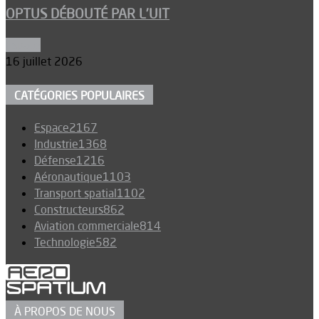
OPTUS DÉBOUTÉ PAR L’UIT
Espace
16 juillet 2026
CATÉGORIES POPULAIRES
Espace
2167
Industrie
1368
Défense
1216
Aéronautique
1103
Transport spatial
1102
Constructeurs
862
Aviation commerciale
814
Technologie
582
À PROPOS DE NOUS