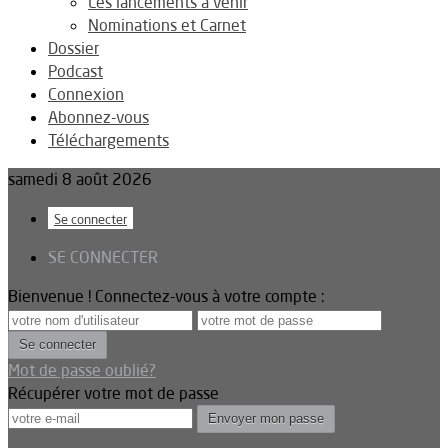
Les lancements à venir
Nominations et Carnet
Dossier
Podcast
Connexion
Abonnez-vous
Téléchargements
samedi 8 août 2026
Se connecter
SE CONNECTER
Bienvenue ! Connectez-vous à votre compte :
Mot de passe oublié?
Récupérer votre mot de passe