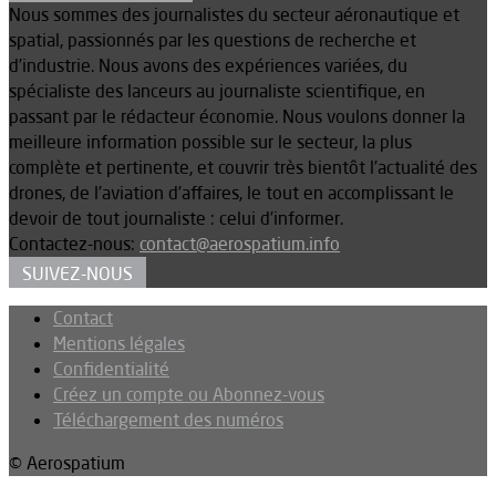
Nous sommes des journalistes du secteur aéronautique et
spatial, passionnés par les questions de recherche et
d’industrie. Nous avons des expériences variées, du
spécialiste des lanceurs au journaliste scientifique, en
passant par le rédacteur économie. Nous voulons donner la
meilleure information possible sur le secteur, la plus
complète et pertinente, et couvrir très bientôt l’actualité des
drones, de l’aviation d’affaires, le tout en accomplissant le
devoir de tout journaliste : celui d’informer.
Contactez-nous:
contact@aerospatium.info
SUIVEZ-NOUS
Contact
Mentions légales
Confidentialité
Créez un compte ou Abonnez-vous
Téléchargement des numéros
© Aerospatium