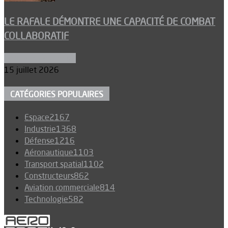
LE RAFALE DÉMONTRE UNE CAPACITÉ DE COMBAT
COLLABORATIF
Aéronefs de combat
15 juillet 2026
CATÉGORIES POPULAIRES
Espace
2167
Industrie
1368
Défense
1216
Aéronautique
1103
Transport spatial
1102
Constructeurs
862
Aviation commerciale
814
Technologie
582