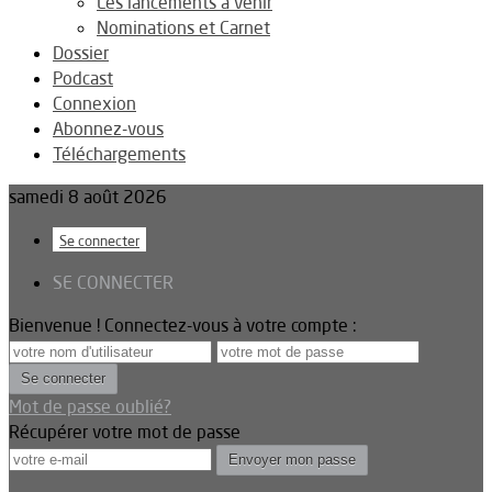
Les lancements à venir
Nominations et Carnet
Dossier
Podcast
Connexion
Abonnez-vous
Téléchargements
samedi 8 août 2026
Se connecter
SE CONNECTER
Bienvenue ! Connectez-vous à votre compte :
Mot de passe oublié?
Récupérer votre mot de passe