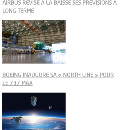
AIRBUS RÉVISE À LA BAISSE SES PRÉVISIONS À
LONG TERME
BOEING INAUGURE SA « NORTH LINE » POUR
LE 737 MAX