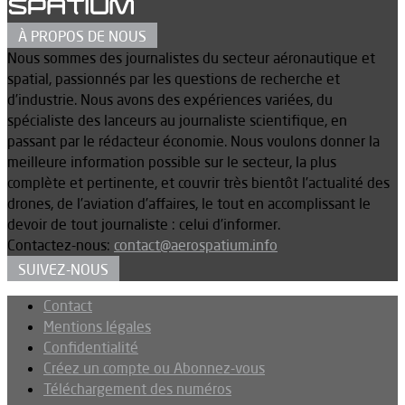
À PROPOS DE NOUS
Nous sommes des journalistes du secteur aéronautique et
spatial, passionnés par les questions de recherche et
d’industrie. Nous avons des expériences variées, du
spécialiste des lanceurs au journaliste scientifique, en
passant par le rédacteur économie. Nous voulons donner la
meilleure information possible sur le secteur, la plus
complète et pertinente, et couvrir très bientôt l’actualité des
drones, de l’aviation d’affaires, le tout en accomplissant le
devoir de tout journaliste : celui d’informer.
Contactez-nous:
contact@aerospatium.info
SUIVEZ-NOUS
Contact
Mentions légales
Confidentialité
Créez un compte ou Abonnez-vous
Téléchargement des numéros