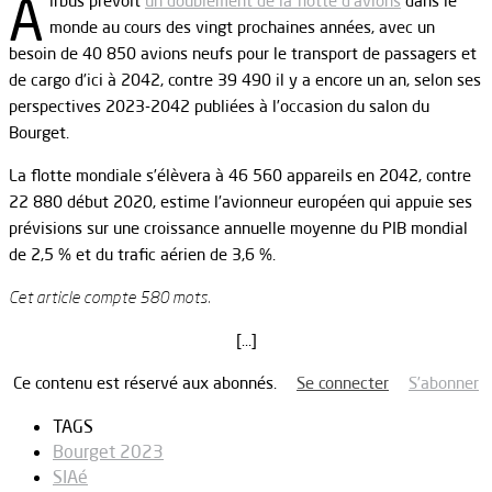
A
irbus prévoit
un doublement de la flotte d’avions
dans le
monde au cours des vingt prochaines années, avec un
besoin de 40 850 avions neufs pour le transport de passagers et
de cargo d’ici à 2042, contre 39 490 il y a encore un an, selon ses
perspectives 2023-2042 publiées à l’occasion du salon du
Bourget.
La flotte mondiale s’élèvera à 46 560 appareils en 2042, contre
22 880 début 2020, estime l’avionneur européen qui appuie ses
prévisions sur une croissance annuelle moyenne du PIB mondial
de 2,5 % et du trafic aérien de 3,6 %.
Cet article compte 580 mots.
[…]
Ce contenu est réservé aux abonnés.
Se connecter
S’abonner
TAGS
Bourget 2023
SIAé