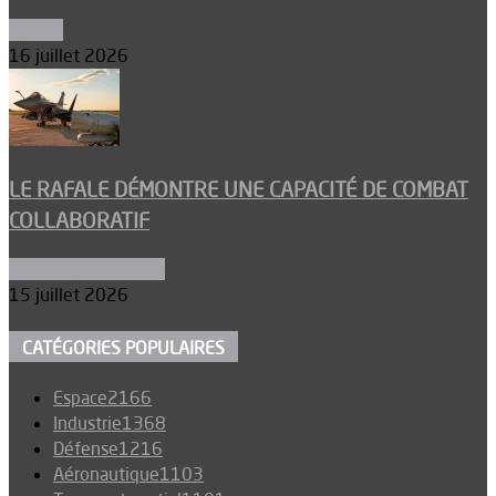
Espace
16 juillet 2026
LE RAFALE DÉMONTRE UNE CAPACITÉ DE COMBAT
COLLABORATIF
Aéronefs de combat
15 juillet 2026
CATÉGORIES POPULAIRES
Espace
2166
Industrie
1368
Défense
1216
Aéronautique
1103