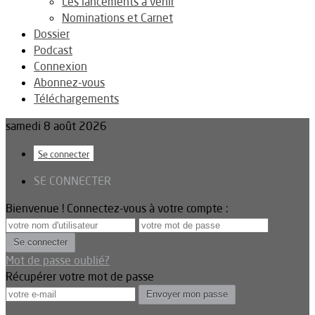
Les lancements à venir
Nominations et Carnet
Dossier
Podcast
Connexion
Abonnez-vous
Téléchargements
samedi 8 août 2026
Se connecter
SE CONNECTER
Bienvenue ! Connectez-vous à votre compte :
Mot de passe oublié?
Récupérer votre mot de passe