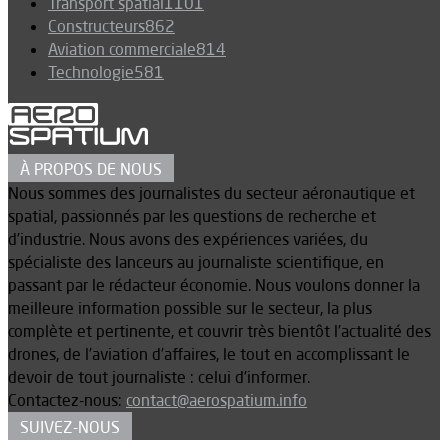
Transport spatial
1101
Constructeurs
862
Aviation commerciale
814
Technologie
581
À PROPOS DE NOUS
Nous sommes des journalistes du secteur aéronautique et
spatial, passionnés par les questions de recherche et
d’industrie. Nous avons des expériences variées, du
spécialiste des lanceurs au journaliste scientifique, en
passant par le rédacteur économie. Nous voulons donner la
meilleure information possible sur le secteur, la plus
complète et pertinente, et couvrir très bientôt l’actualité des
drones, de l’aviation d’affaires, le tout en accomplissant le
devoir de tout journaliste : celui d’informer.
Contactez-nous:
contact@aerospatium.info
SUIVEZ-NOUS