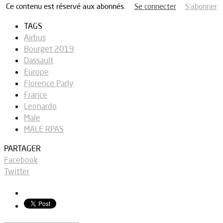
Ce contenu est réservé aux abonnés.
Se connecter
S’abonner
TAGS
Airbus
Bourget 2019
Dassault
Europe
Florence Parly
France
Leonardo
Male
MALE RPAS
PARTAGER
Facebook
Twitter