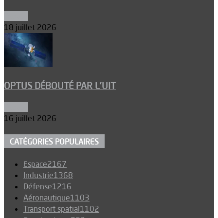
Espace
18 juillet 2026
OPTUS DÉBOUTÉ PAR L’UIT
Espace
16 juillet 2026
CATÉGORIES POPULAIRES
Espace
2167
Industrie
1368
Défense
1216
Aéronautique
1103
Transport spatial
1102