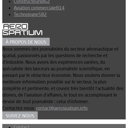
Constructeurs
862
Aviation commerciale
814
Technologie
582
À PROPOS DE NOUS
Nous sommes des journalistes du secteur aéronautique et
spatial, passionnés par les questions de recherche et
d’industrie. Nous avons des expériences variées, du
spécialiste des lanceurs au journaliste scientifique, en
passant par le rédacteur économie. Nous voulons donner la
meilleure information possible sur le secteur, la plus
complète et pertinente, et couvrir très bientôt l’actualité des
drones, de l’aviation d’affaires, le tout en accomplissant le
devoir de tout journaliste : celui d’informer.
Contactez-nous:
contact@aerospatium.info
SUIVEZ-NOUS
Contact