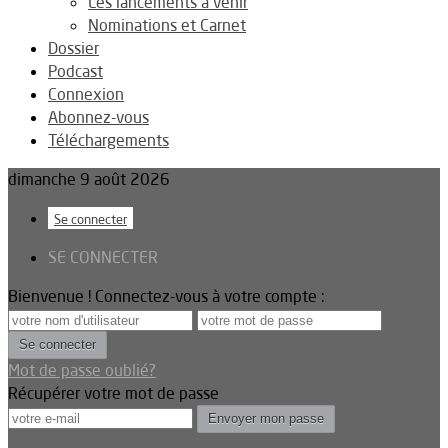
Les lancements à venir
Nominations et Carnet
Dossier
Podcast
Connexion
Abonnez-vous
Téléchargements
dimanche 9 août 2026
Se connecter
SE CONNECTER
Bienvenue ! Connectez-vous à votre compte :
Mot de passe oublié?
Récupérer votre mot de passe