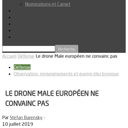
Nominations et Carnet
Dossier
Podcast
Connexion
Abonnez-vous
Téléchargements
Accueil
Défense
Le drone Male européen ne convainc pas
Défense
Observation, renseignements et guerre électronique
LE DRONE MALE EUROPÉEN NE
CONVAINC PAS
Par
Stefan Barensky
-
10 juillet 2019