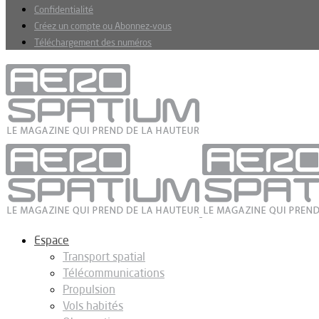
Confidentialité
Créez un compte ou Abonnez-vous
Téléchargement des numéros
Espace
Transport spatial
Télécommunications
Propulsion
Vols habités