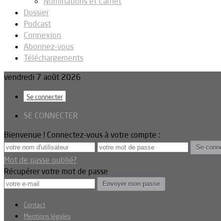
Nominations et Carnet
Dossier
Podcast
Connexion
Abonnez-vous
Téléchargements
vendredi 7 août 2026
Se connecter
SE CONNECTER
Bienvenue ! Connectez-vous à votre compte :
Mot de passe oublié?
Récupérer votre mot de passe
Contact
Mentions légales