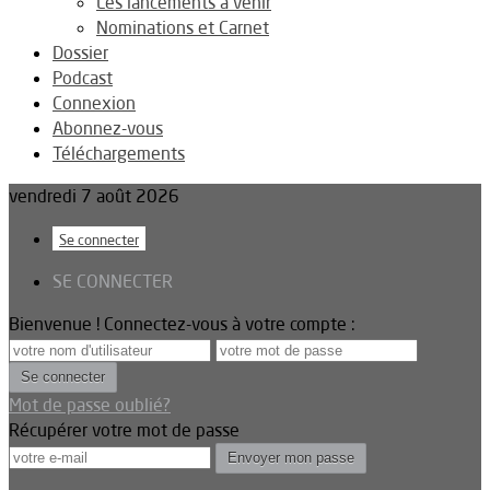
Les lancements à venir
Nominations et Carnet
Dossier
Podcast
Connexion
Abonnez-vous
Téléchargements
vendredi 7 août 2026
Se connecter
SE CONNECTER
Bienvenue ! Connectez-vous à votre compte :
Mot de passe oublié?
Récupérer votre mot de passe