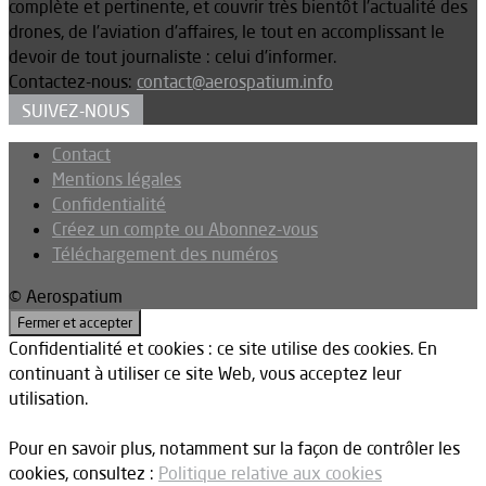
complète et pertinente, et couvrir très bientôt l’actualité des
drones, de l’aviation d’affaires, le tout en accomplissant le
devoir de tout journaliste : celui d’informer.
Contactez-nous:
contact@aerospatium.info
SUIVEZ-NOUS
Contact
Mentions légales
Confidentialité
Créez un compte ou Abonnez-vous
Téléchargement des numéros
© Aerospatium
Confidentialité et cookies : ce site utilise des cookies. En
continuant à utiliser ce site Web, vous acceptez leur
utilisation.
Pour en savoir plus, notamment sur la façon de contrôler les
cookies, consultez :
Politique relative aux cookies