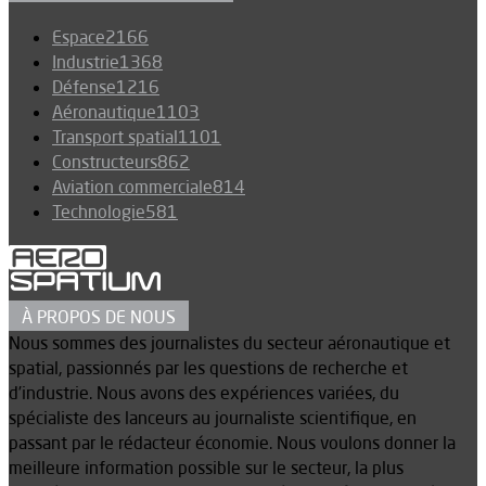
Espace
2166
Industrie
1368
Défense
1216
Aéronautique
1103
Transport spatial
1101
Constructeurs
862
Aviation commerciale
814
Technologie
581
À PROPOS DE NOUS
Nous sommes des journalistes du secteur aéronautique et
spatial, passionnés par les questions de recherche et
d’industrie. Nous avons des expériences variées, du
spécialiste des lanceurs au journaliste scientifique, en
passant par le rédacteur économie. Nous voulons donner la
meilleure information possible sur le secteur, la plus