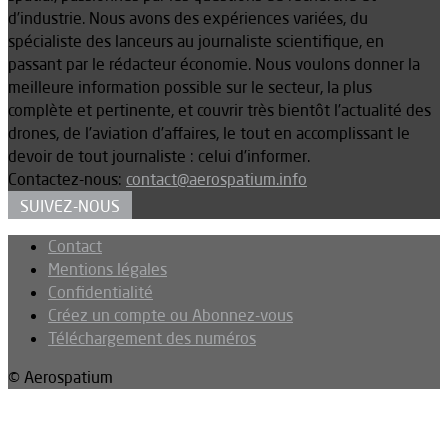
d’industrie. Nous avons des expériences variées, du
spécialiste des lanceurs au journaliste scientifique, en
passant par le rédacteur économie. Nous voulons donner la
meilleure information possible sur le secteur, la plus
complète et pertinente, et couvrir très bientôt l’actualité des
drones, de l’aviation d’affaires, le tout en accomplissant le
devoir de tout journaliste : celui d’informer.
Contactez-nous:
contact@aerospatium.info
SUIVEZ-NOUS
Contact
Mentions légales
Confidentialité
Créez un compte ou Abonnez-vous
Téléchargement des numéros
© Aerospatium