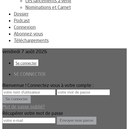
Les lancements à venir
Nominations et Carnet
Dossier
Podcast
Connexion
Abonnez-vous
Téléchargements
vendredi 7 août 2026
Se connecter
SE CONNECTER
Bienvenue ! Connectez-vous à votre compte :
Mot de passe oublié?
Récupérer votre mot de passe