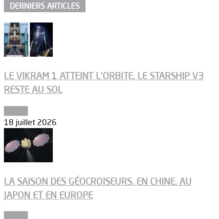
DERNIERS ARTICLES
LE VIKRAM 1 ATTEINT L’ORBITE, LE STARSHIP V3
RESTE AU SOL
Espace
18 juillet 2026
LA SAISON DES GÉOCROISEURS, EN CHINE, AU
JAPON ET EN EUROPE
Espace