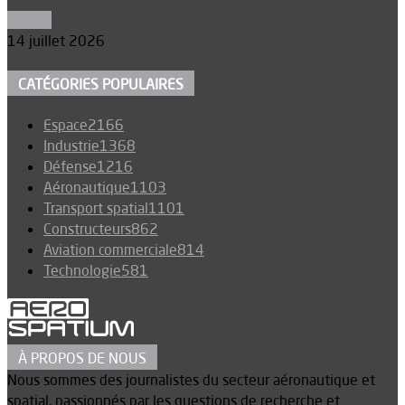
Espace
14 juillet 2026
CATÉGORIES POPULAIRES
Espace
2166
Industrie
1368
Défense
1216
Aéronautique
1103
Transport spatial
1101
Constructeurs
862
Aviation commerciale
814
Technologie
581
À PROPOS DE NOUS
Nous sommes des journalistes du secteur aéronautique et
spatial, passionnés par les questions de recherche et