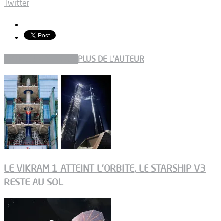
Twitter
ARTICLES CONNEXES
PLUS DE L'AUTEUR
LE VIKRAM 1 ATTEINT L’ORBITE, LE STARSHIP V3
RESTE AU SOL