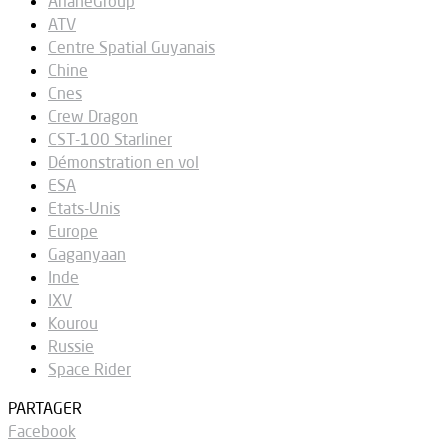
ArianeGroup
ATV
Centre Spatial Guyanais
Chine
Cnes
Crew Dragon
CST-100 Starliner
Démonstration en vol
ESA
Etats-Unis
Europe
Gaganyaan
Inde
IXV
Kourou
Russie
Space Rider
PARTAGER
Facebook