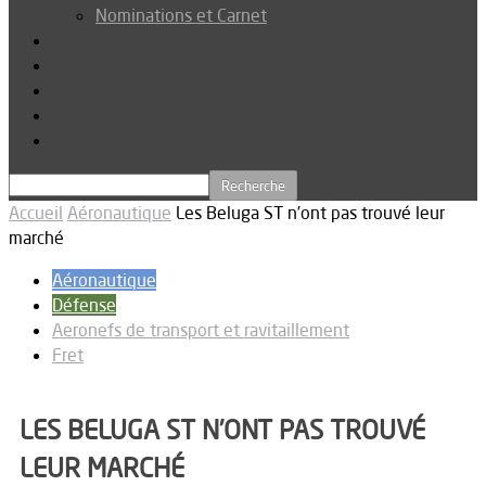
Nominations et Carnet
Dossier
Podcast
Connexion
Abonnez-vous
Téléchargements
Accueil
Aéronautique
Les Beluga ST n’ont pas trouvé leur
marché
Aéronautique
Défense
Aeronefs de transport et ravitaillement
Fret
LES BELUGA ST N’ONT PAS TROUVÉ
LEUR MARCHÉ