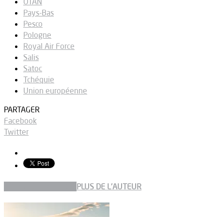
OTAN
Pays-Bas
Pesco
Pologne
Royal Air Force
Salis
Satoc
Tchéquie
Union européenne
PARTAGER
Facebook
Twitter
ARTICLES CONNEXES
PLUS DE L'AUTEUR