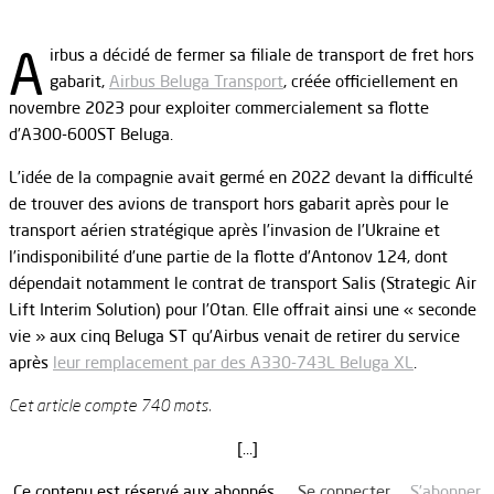
A
irbus a décidé de fermer sa filiale de transport de fret hors
gabarit,
Airbus Beluga Transport
, créée officiellement en
novembre 2023 pour exploiter commercialement sa flotte
d’A300-600ST Beluga.
L’idée de la compagnie avait germé en 2022 devant la difficulté
de trouver des avions de transport hors gabarit après pour le
transport aérien stratégique après l’invasion de l’Ukraine et
l’indisponibilité d’une partie de la flotte d’Antonov 124, dont
dépendait notamment le contrat de transport Salis (Strategic Air
Lift Interim Solution) pour l’Otan. Elle offrait ainsi une « seconde
vie » aux cinq Beluga ST qu’Airbus venait de retirer du service
après
leur remplacement par des A330-743L Beluga XL
.
Cet article compte 740 mots.
[…]
Ce contenu est réservé aux abonnés.
Se connecter
S’abonner