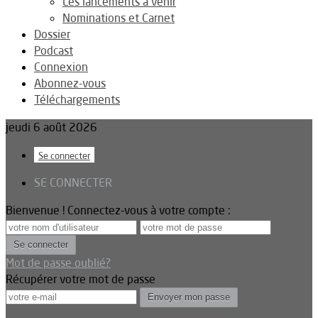
Les lancements à venir
Nominations et Carnet
Dossier
Podcast
Connexion
Abonnez-vous
Téléchargements
jeudi 6 août 2026
Se connecter
SE CONNECTER
Bienvenue ! Connectez-vous à votre compte :
Mot de passe oublié?
Récupérer votre mot de passe