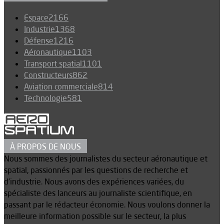
Espace
2166
Industrie
1368
Défense
1216
Aéronautique
1103
Transport spatial
1101
Constructeurs
862
Aviation commerciale
814
Technologie
581
À PROPOS DE NOUS
Nous sommes des journalistes du secteur aéronautique et
spatial, passionnés par les questions de recherche et
d’industrie. Nous avons des expériences variées, du
spécialiste des lanceurs au journaliste scientifique, en
passant par le rédacteur économie. Nous voulons donner la
meilleure information possible sur le secteur, la plus