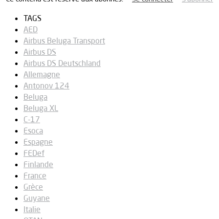
TAGS
AED
Airbus Beluga Transport
Airbus DS
Airbus DS Deutschland
Allemagne
Antonov 124
Beluga
Beluga XL
C-17
Esoca
Espagne
FEDef
Finlande
France
Grèce
Guyane
Italie