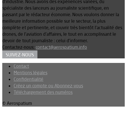
d’industrie. Nous avons des expériences variées, du
spécialiste des lanceurs au journaliste scientifique, en
passant par le rédacteur économie. Nous voulons donner la
meilleure information possible sur le secteur, la plus
complète et pertinente, et couvrir très bientôt l’actualité des
drones, de l’aviation d’affaires, le tout en accomplissant le
devoir de tout journaliste : celui d’informer.
Contactez-nous:
contact@aerospatium.info
SUIVEZ-NOUS
Contact
Mentions légales
Confidentialité
Créez un compte ou Abonnez-vous
Téléchargement des numéros
© Aerospatium