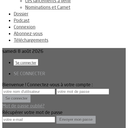
Les lancements à venir
Nominations et Carnet
Dossier
Podcast
Connexion
Abonnez-vous
Téléchargements
samedi 8 août 2026
Se connecter
SE CONNECTER
Bienvenue ! Connectez-vous à votre compte :
Mot de passe oublié?
Récupérer votre mot de passe