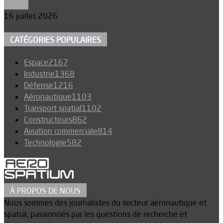
Espace
16 juillet 2026
CATÉGORIES POPULAIRES
Espace
2167
Industrie
1368
Défense
1216
Aéronautique
1103
Transport spatial
1102
Constructeurs
862
Aviation commerciale
814
Technologie
582
À PROPOS DE NOUS
Nous sommes des journalistes du secteur aéronautique et
spatial, passionnés par les questions de recherche et