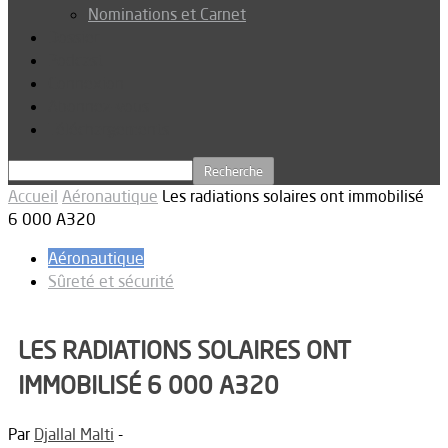
Nominations et Carnet
Dossier
Podcast
Connexion
Abonnez-vous
Téléchargements
Accueil
Aéronautique
Les radiations solaires ont immobilisé
6 000 A320
Aéronautique
Sûreté et sécurité
LES RADIATIONS SOLAIRES ONT
IMMOBILISÉ 6 000 A320
Par
Djallal Malti
-