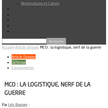
Nominations et Carnet
Dossier
Podcast
Connexion
Abonnez-vous
Téléchargements
Accueil
Article Dossier
MCO : la logistique, nerf de la guerre
Article Dossier
Défense
Equipements
MCO : LA LOGISTIQUE, NERF DE LA
GUERRE
Par
Léo Barnier
-