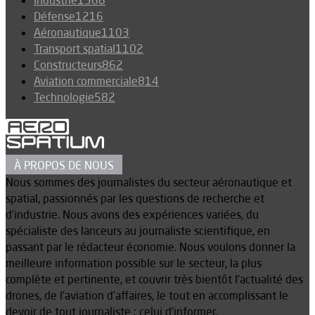
Industrie
1368
Défense
1216
Aéronautique
1103
Transport spatial
1102
Constructeurs
862
Aviation commerciale
814
Technologie
582
À PROPOS DE NOUS
Nous sommes des journalistes du secteur aéronautique et
spatial, passionnés par les questions de recherche et
d’industrie. Nous avons des expériences variées, du
spécialiste des lanceurs au journaliste scientifique, en
passant par le rédacteur économie. Nous voulons donner la
meilleure information possible sur le secteur, la plus
complète et pertinente, et couvrir très bientôt l’actualité des
drones, de l’aviation d’affaires, le tout en accomplissant le
devoir de tout journaliste : celui d’informer.