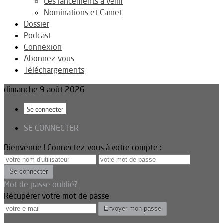
Les lancements à venir
Nominations et Carnet
Dossier
Podcast
Connexion
Abonnez-vous
Téléchargements
dimanche 9 août 2026
Se connecter
SE CONNECTER
Bienvenue ! Connectez-vous à votre compte :
Mot de passe oublié?
Récupérer votre mot de passe