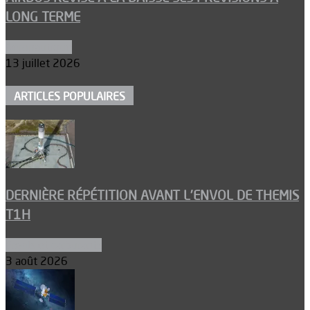
LONG TERME
Aéronautique
13 juillet 2026
ARTICLES POPULAIRES
DERNIÈRE RÉPÉTITION AVANT L’ENVOL DE THEMIS
T1H
Ergols et carburants
3 août 2026