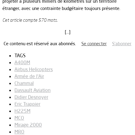
projeter à plusieurs milliers de kilomètres sur un territoire
étranger, avec une contrainte budgétaire toujours présente.
Cet article compte 570 mots.
[…]
Ce contenu est réservé aux abonnés.
Se connecter
S’abonner
TAGS
A400M
Airbus Helicopters
Armée de l'Air
Chammal
Dassault Aviation
Didier Desnoyer
Eric Trappier
H225M
MCO
Mirage 2000
MRO