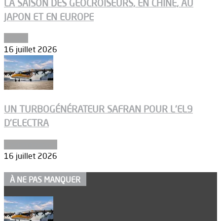
LA SAISON DES GÉOCROISEURS, EN CHINE, AU
JAPON ET EN EUROPE
Espace
16 juillet 2026
UN TURBOGÉNÉRATEUR SAFRAN POUR L’EL9
D’ELECTRA
Environnement
16 juillet 2026
À NE PAS MANQUER