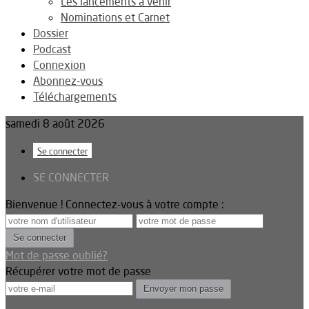
Les lancements à venir
Nominations et Carnet
Dossier
Podcast
Connexion
Abonnez-vous
Téléchargements
samedi 8 août 2026
Se connecter
SE CONNECTER
Bienvenue ! Connectez-vous à votre compte :
Mot de passe oublié?
Récupérer votre mot de passe