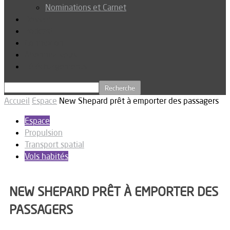
Nominations et Carnet
Dossier
Podcast
Connexion
Abonnez-vous
Téléchargements
Accueil
Espace
New Shepard prêt à emporter des passagers
Espace
Propulsion
Transport spatial
Vols habités
NEW SHEPARD PRÊT À EMPORTER DES
PASSAGERS