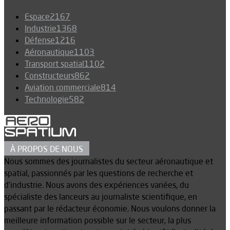
Espace
2167
Industrie
1368
Défense
1216
Aéronautique
1103
Transport spatial
1102
Constructeurs
862
Aviation commerciale
814
Technologie
582
À PROPOS DE NOUS
Nous sommes des journalistes du secteur aéronautique et
spatial, passionnés par les questions de recherche et
d’industrie. Nous avons des expériences variées, du
spécialiste des lanceurs au journaliste scientifique, en
passant par le rédacteur économie. Nous voulons donner la
meilleure information possible sur le secteur, la plus