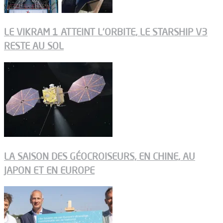
LE VIKRAM 1 ATTEINT L’ORBITE, LE STARSHIP V3
RESTE AU SOL
LA SAISON DES GÉOCROISEURS, EN CHINE, AU
JAPON ET EN EUROPE