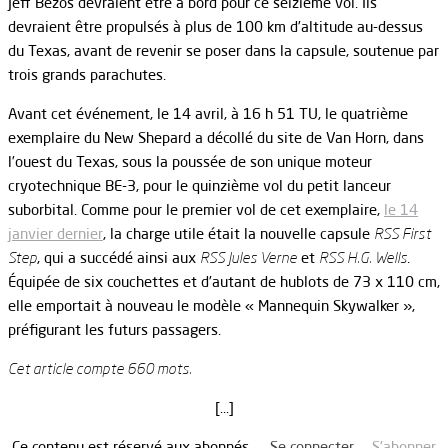
Jeff Bezos devraient être à bord pour ce seizième vol. Ils
devraient être propulsés à plus de 100 km d’altitude au-dessus
du Texas, avant de revenir se poser dans la capsule, soutenue par
trois grands parachutes.
Avant cet événement, le 14 avril, à 16 h 51 TU, le quatrième
exemplaire du New Shepard a décollé du site de Van Horn, dans
l’ouest du Texas, sous la poussée de son unique moteur
cryotechnique BE-3, pour le quinzième vol du petit lanceur
suborbital. Comme pour le premier vol de cet exemplaire,
le 14
janvier dernier
, la charge utile était la nouvelle capsule
RSS First
Step
, qui a succédé ainsi aux
RSS Jules Verne
et
RSS H.G. Wells
.
Équipée de six couchettes et d’autant de hublots de 73 x 110 cm,
elle emportait à nouveau le modèle « Mannequin Skywalker »,
préfigurant les futurs passagers.
Cet article compte 660 mots.
[…]
Ce contenu est réservé aux abonnés.
Se connecter
S’abonner