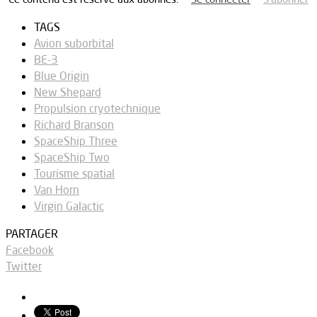
TAGS
Avion suborbital
BE-3
Blue Origin
New Shepard
Propulsion cryotechnique
Richard Branson
SpaceShip Three
SpaceShip Two
Tourisme spatial
Van Horn
Virgin Galactic
PARTAGER
Facebook
Twitter