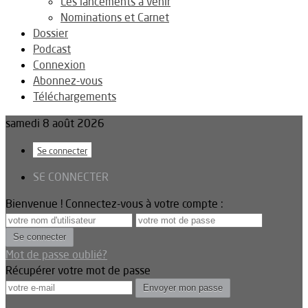
Les lancements à venir
Nominations et Carnet
Dossier
Podcast
Connexion
Abonnez-vous
Téléchargements
samedi 8 août 2026
Se connecter
SE CONNECTER
Bienvenue ! Connectez-vous à votre compte :
Mot de passe oublié?
Récupérer votre mot de passe