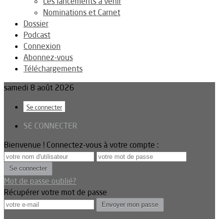
Les lancements à venir
Nominations et Carnet
Dossier
Podcast
Connexion
Abonnez-vous
Téléchargements
samedi 8 août 2026
Se connecter
SE CONNECTER
Bienvenue ! Connectez-vous à votre compte :
Mot de passe oublié?
Récupérer votre mot de passe