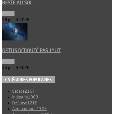
RESTE AU SOL
Espace
18 juillet 2026
OPTUS DÉBOUTÉ PAR L’UIT
Espace
16 juillet 2026
CATÉGORIES POPULAIRES
Espace
2167
Industrie
1368
Défense
1216
Aéronautique
1103