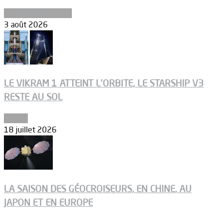
Ergols et carburants
3 août 2026
LE VIKRAM 1 ATTEINT L’ORBITE, LE STARSHIP V3
RESTE AU SOL
Espace
18 juillet 2026
LA SAISON DES GÉOCROISEURS, EN CHINE, AU
JAPON ET EN EUROPE