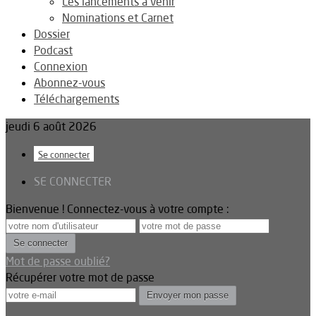
Les lancements à venir
Nominations et Carnet
Dossier
Podcast
Connexion
Abonnez-vous
Téléchargements
jeudi 6 août 2026
Se connecter
SE CONNECTER
Bienvenue ! Connectez-vous à votre compte :
Mot de passe oublié?
Récupérer votre mot de passe