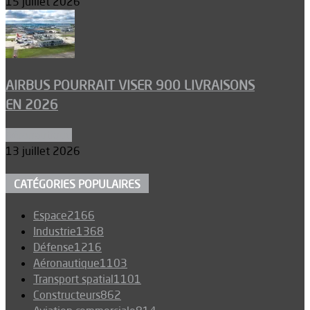
15 juillet 2026
AIRBUS POURRAIT VISER 900 LIVRAISONS
EN 2026
Aéronautique
13 juillet 2026
CATÉGORIES POPULAIRES
Espace
2166
Industrie
1368
Défense
1216
Aéronautique
1103
Transport spatial
1101
Constructeurs
862