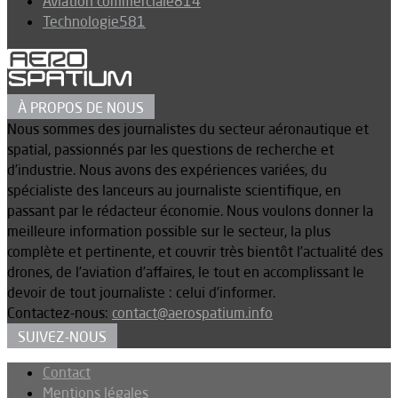
Aviation commerciale
814
Technologie
581
À PROPOS DE NOUS
Nous sommes des journalistes du secteur aéronautique et
spatial, passionnés par les questions de recherche et
d’industrie. Nous avons des expériences variées, du
spécialiste des lanceurs au journaliste scientifique, en
passant par le rédacteur économie. Nous voulons donner la
meilleure information possible sur le secteur, la plus
complète et pertinente, et couvrir très bientôt l’actualité des
drones, de l’aviation d’affaires, le tout en accomplissant le
devoir de tout journaliste : celui d’informer.
Contactez-nous:
contact@aerospatium.info
SUIVEZ-NOUS
Contact
Mentions légales