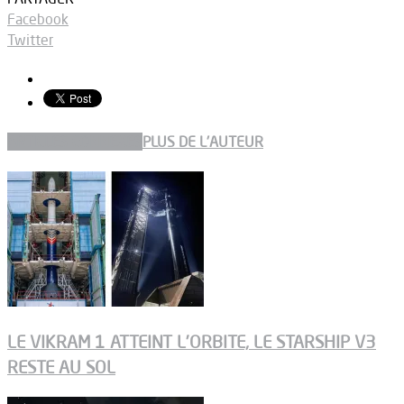
Facebook
Twitter
ARTICLES CONNEXES
PLUS DE L'AUTEUR
LE VIKRAM 1 ATTEINT L’ORBITE, LE STARSHIP V3
RESTE AU SOL