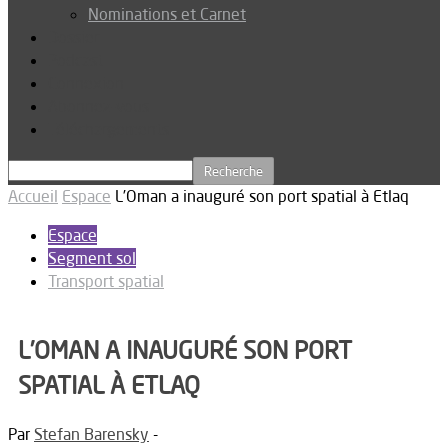
Nominations et Carnet
Dossier
Podcast
Connexion
Abonnez-vous
Téléchargements
Accueil
Espace
L’Oman a inauguré son port spatial à Etlaq
Espace
Segment sol
Transport spatial
L’OMAN A INAUGURÉ SON PORT
SPATIAL À ETLAQ
Par
Stefan Barensky
-