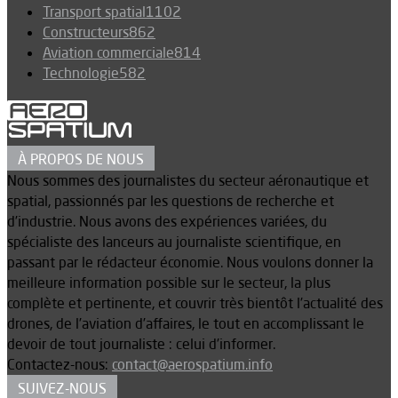
Transport spatial
1102
Constructeurs
862
Aviation commerciale
814
Technologie
582
À PROPOS DE NOUS
Nous sommes des journalistes du secteur aéronautique et
spatial, passionnés par les questions de recherche et
d’industrie. Nous avons des expériences variées, du
spécialiste des lanceurs au journaliste scientifique, en
passant par le rédacteur économie. Nous voulons donner la
meilleure information possible sur le secteur, la plus
complète et pertinente, et couvrir très bientôt l’actualité des
drones, de l’aviation d’affaires, le tout en accomplissant le
devoir de tout journaliste : celui d’informer.
Contactez-nous:
contact@aerospatium.info
SUIVEZ-NOUS