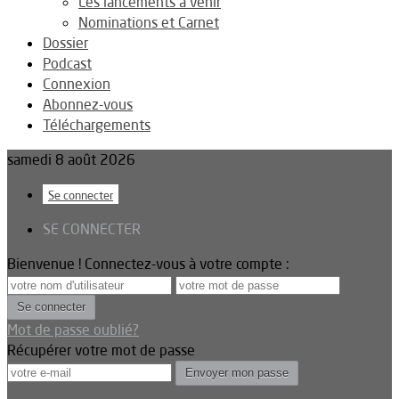
Les lancements à venir
Nominations et Carnet
Dossier
Podcast
Connexion
Abonnez-vous
Téléchargements
samedi 8 août 2026
Se connecter
SE CONNECTER
Bienvenue ! Connectez-vous à votre compte :
Mot de passe oublié?
Récupérer votre mot de passe