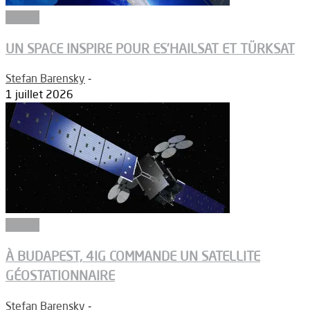
Espace
UN SPACE INSPIRE POUR ES’HAILSAT ET TÜRKSAT
Stefan Barensky
-
1 juillet 2026
Espace
À BUDAPEST, 4IG COMMANDE UN SATELLITE
GÉOSTATIONNAIRE
Stefan Barensky
-