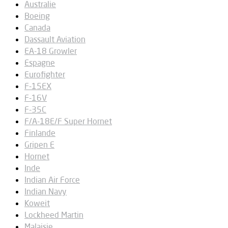
Australie
Boeing
Canada
Dassault Aviation
EA-18 Growler
Espagne
Eurofighter
F-15EX
F-16V
F-35C
F/A-18E/F Super Hornet
Finlande
Gripen E
Hornet
Inde
Indian Air Force
Indian Navy
Koweit
Lockheed Martin
Malaisie