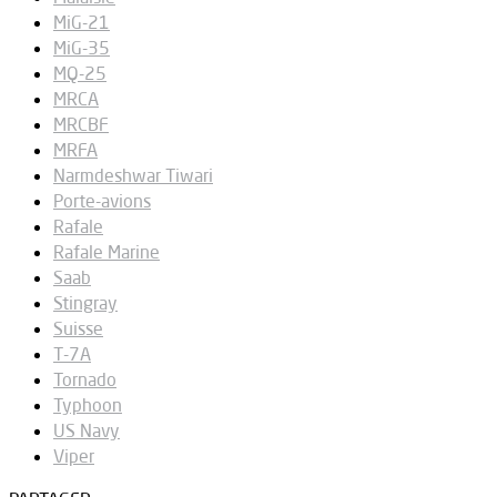
MiG-21
MiG-35
MQ-25
MRCA
MRCBF
MRFA
Narmdeshwar Tiwari
Porte-avions
Rafale
Rafale Marine
Saab
Stingray
Suisse
T-7A
Tornado
Typhoon
US Navy
Viper