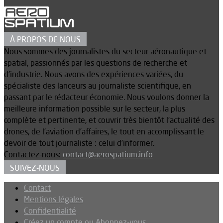
À PROPOS DE NOUS
Nous sommes des journalistes du secteur aéronautique et
spatial, passionnés par les questions de recherche et
d’industrie. Nous avons des expériences variées, du
spécialiste des lanceurs au journaliste scientifique, en
passant par le rédacteur économie. Nous voulons donner la
meilleure information possible sur le secteur, la plus
complète et pertinente, et couvrir très bientôt l’actualité des
drones, de l’aviation d’affaires, le tout en accomplissant le
devoir de tout journaliste : celui d’informer.
Contactez-nous:
contact@aerospatium.info
SUIVEZ-NOUS
Contact
Mentions légales
Confidentialité
Créez un compte ou Abonnez-vous