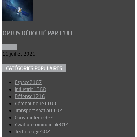
OPTUS DÉBOUTÉ PAR L’UIT
Espace
16 juillet 2026
CATÉGORIES POPULAIRES
Espace
2167
Industrie
1368
Défense
1216
Aéronautique
1103
Transport spatial
1102
Constructeurs
862
Aviation commerciale
814
Technologie
582