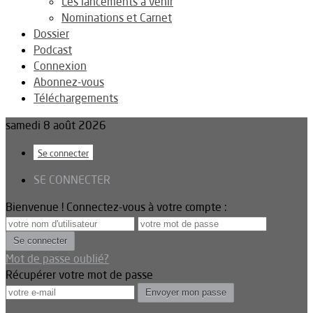
Les lancements à venir
Nominations et Carnet
Dossier
Podcast
Connexion
Abonnez-vous
Téléchargements
samedi 8 août 2026
Se connecter
SE CONNECTER
Bienvenue ! Connectez-vous à votre compte :
Mot de passe oublié?
Récupérer votre mot de passe