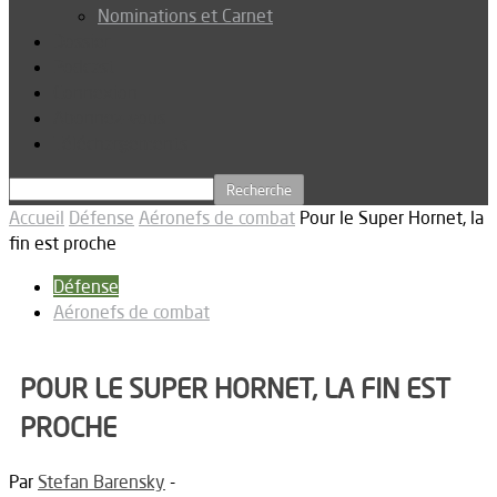
Nominations et Carnet
Dossier
Podcast
Connexion
Abonnez-vous
Téléchargements
Accueil
Défense
Aéronefs de combat
Pour le Super Hornet, la
fin est proche
Défense
Aéronefs de combat
POUR LE SUPER HORNET, LA FIN EST
PROCHE
Par
Stefan Barensky
-