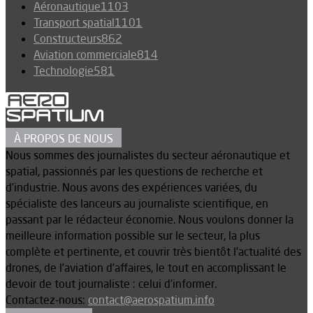
Aéronautique
1103
Transport spatial
1101
Constructeurs
862
Aviation commerciale
814
Technologie
581
À PROPOS DE NOUS
Nous sommes des journalistes du secteur aéronautique et
spatial, passionnés par les questions de recherche et
d’industrie. Nous avons des expériences variées, du
spécialiste des lanceurs au journaliste scientifique, en
passant par le rédacteur économie. Nous voulons donner la
meilleure information possible sur le secteur, la plus
complète et pertinente, et couvrir très bientôt l’actualité des
drones, de l’aviation d’affaires, le tout en accomplissant le
devoir de tout journaliste : celui d’informer.
Contactez-nous:
contact@aerospatium.info