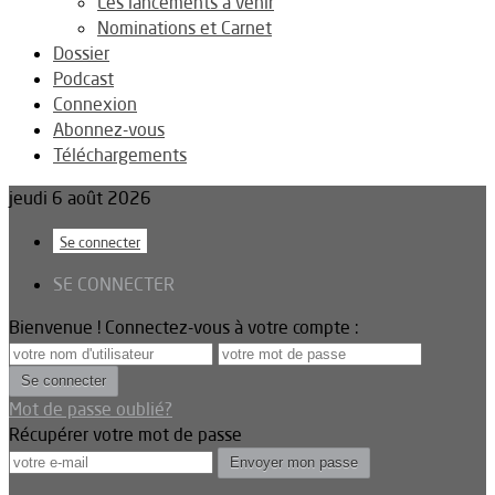
Les lancements à venir
Nominations et Carnet
Dossier
Podcast
Connexion
Abonnez-vous
Téléchargements
jeudi 6 août 2026
Se connecter
SE CONNECTER
Bienvenue ! Connectez-vous à votre compte :
Mot de passe oublié?
Récupérer votre mot de passe