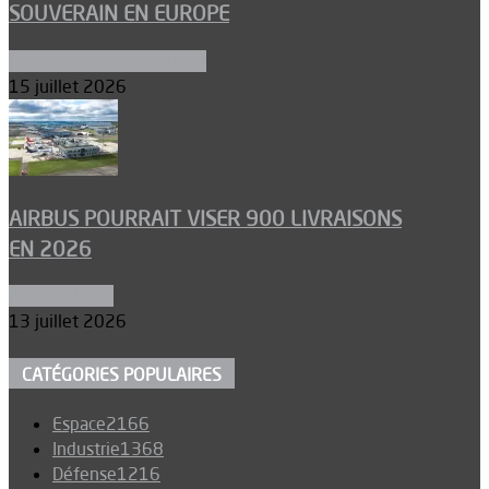
SOUVERAIN EN EUROPE
Institutionnel et politique
15 juillet 2026
AIRBUS POURRAIT VISER 900 LIVRAISONS
EN 2026
Aéronautique
13 juillet 2026
CATÉGORIES POPULAIRES
Espace
2166
Industrie
1368
Défense
1216