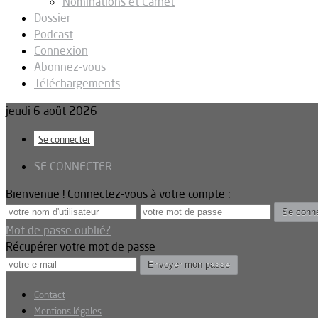
Nominations et Carnet
Dossier
Podcast
Connexion
Abonnez-vous
Téléchargements
jeudi 6 août 2026
Se connecter
SE CONNECTER
Bienvenue ! Connectez-vous à votre compte :
Mot de passe oublié?
Récupérer votre mot de passe
Contact
Mentions légales