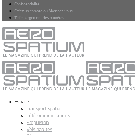
Confidentialité
Créez un compte ou Abonnez-vous
Téléchargement des numéros
Espace
Transport spatial
Télécommunications
Propulsion
Vols habités