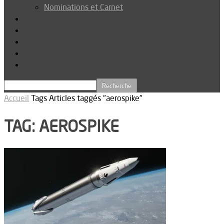
Nominations et Carnet
Dossier
Podcast
Connexion
Abonnez-vous
Téléchargements
Accueil
Tags
Articles taggés "aerospike"
TAG: AEROSPIKE