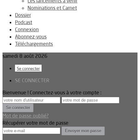
Les lancements à venir
Nominations et Carnet
Dossier
Podcast
Connexion
Abonnez-vous
Téléchargements
samedi 8 août 2026
Se connecter
SE CONNECTER
Bienvenue ! Connectez-vous à votre compte :
Mot de passe oublié?
Récupérer votre mot de passe