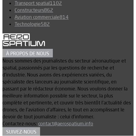
Transport spatial
1102
Constructeurs
862
Aviation commerciale
814
Technologie
582
À PROPOS DE NOUS
Nous sommes des journalistes du secteur aéronautique et
spatial, passionnés par les questions de recherche et
d’industrie. Nous avons des expériences variées, du
spécialiste des lanceurs au journaliste scientifique, en
passant par le rédacteur économie. Nous voulons donner la
meilleure information possible sur le secteur, la plus
complète et pertinente, et couvrir très bientôt l’actualité des
drones, de l’aviation d’affaires, le tout en accomplissant le
devoir de tout journaliste : celui d’informer.
Contactez-nous:
contact@aerospatium.info
SUIVEZ-NOUS