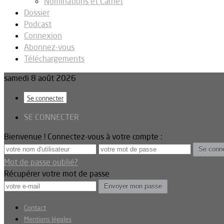
Nominations et Carnet
Dossier
Podcast
Connexion
Abonnez-vous
Téléchargements
samedi 8 août 2026
Se connecter
SE CONNECTER
Bienvenue ! Connectez-vous à votre compte :
Mot de passe oublié?
Récupérer votre mot de passe
Contact
Mentions légales