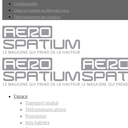
Confidentialité
Créez un compte ou Abonnez-vous
Téléchargement des numéros
Espace
Transport spatial
Télécommunications
Propulsion
Vols habités