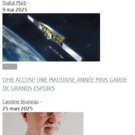
Djallal Malti
-
9 mai 2025
Espace
OHB ACCUSE UNE MAUVAISE ANNÉE MAIS GARDE
DE GRANDS ESPOIRS
Caroline Bruneau
-
25 mars 2025