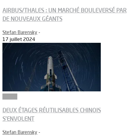
AIRBUS/THALES : UN MARCHÉ BOULEVERSÉ PAR
DE NOUVEAUX GÉANTS
Stefan Barensky
-
17 juillet 2024
Espace
DEUX ÉTAGES RÉUTILISABLES CHINOIS
S’ENVOLENT
Stefan Barensky
-