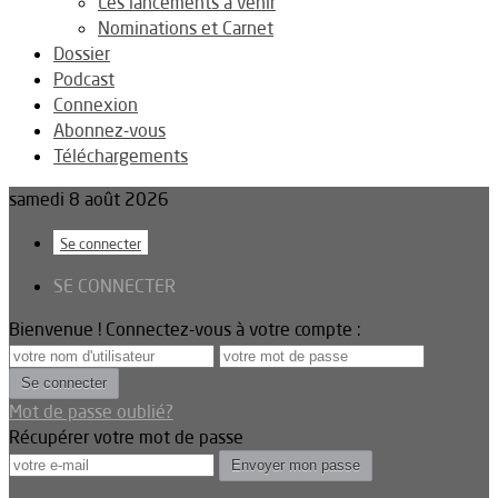
Les lancements à venir
Nominations et Carnet
Dossier
Podcast
Connexion
Abonnez-vous
Téléchargements
samedi 8 août 2026
Se connecter
SE CONNECTER
Bienvenue ! Connectez-vous à votre compte :
Mot de passe oublié?
Récupérer votre mot de passe