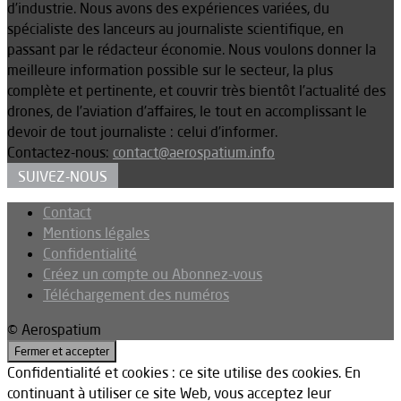
d’industrie. Nous avons des expériences variées, du
spécialiste des lanceurs au journaliste scientifique, en
passant par le rédacteur économie. Nous voulons donner la
meilleure information possible sur le secteur, la plus
complète et pertinente, et couvrir très bientôt l’actualité des
drones, de l’aviation d’affaires, le tout en accomplissant le
devoir de tout journaliste : celui d’informer.
Contactez-nous:
contact@aerospatium.info
SUIVEZ-NOUS
Contact
Mentions légales
Confidentialité
Créez un compte ou Abonnez-vous
Téléchargement des numéros
© Aerospatium
Confidentialité et cookies : ce site utilise des cookies. En
continuant à utiliser ce site Web, vous acceptez leur