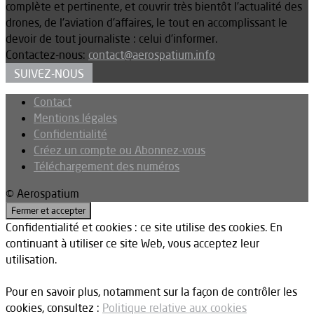
complète et pertinente, et couvrir très bientôt l’actualité des
drones, de l’aviation d’affaires, le tout en accomplissant le
devoir de tout journaliste : celui d’informer.
Contactez-nous:
contact@aerospatium.info
SUIVEZ-NOUS
Contact
Mentions légales
Confidentialité
Créez un compte ou Abonnez-vous
Téléchargement des numéros
© Aerospatium
Confidentialité et cookies : ce site utilise des cookies. En
continuant à utiliser ce site Web, vous acceptez leur
utilisation.
Pour en savoir plus, notamment sur la façon de contrôler les
cookies, consultez :
Politique relative aux cookies