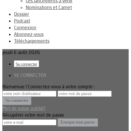
Les lancements à venir
Nominations et Carnet
Dossier
Podcast
Connexion
Abonnez-vous
Téléchargements
jeudi 6 août 2026
Se connecter
SE CONNECTER
Bienvenue ! Connectez-vous à votre compte :
Mot de passe oublié?
Récupérer votre mot de passe