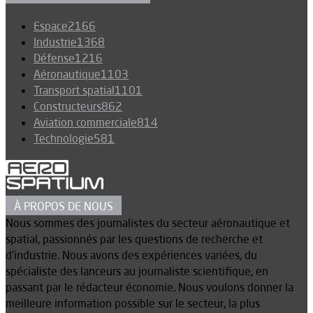
Espace
2166
Industrie
1368
Défense
1216
Aéronautique
1103
Transport spatial
1101
Constructeurs
862
Aviation commerciale
814
Technologie
581
À PROPOS DE NOUS
Nous sommes des journalistes du secteur aéronautique et
spatial, passionnés par les questions de recherche et
d’industrie. Nous avons des expériences variées, du
spécialiste des lanceurs au journaliste scientifique, en
passant par le rédacteur économie. Nous voulons donner la
meilleure information possible sur le secteur, la plus