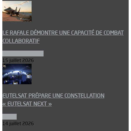
LE RAFALE DÉMONTRE UNE CAPACITÉ DE COMBAT
COLLABORATIF
Aéronefs de combat
15 juillet 2026
EUTELSAT PRÉPARE UNE CONSTELLATION
« EUTELSAT NEXT »
Espace
14 juillet 2026