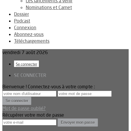
Les lancements à venir
Nominations et Carnet
Dossier
Podcast
Connexion
Abonnez-vous
Téléchargements
vendredi 7 août 2026
Se connecter
SE CONNECTER
Bienvenue ! Connectez-vous à votre compte :
Mot de passe oublié?
Récupérer votre mot de passe