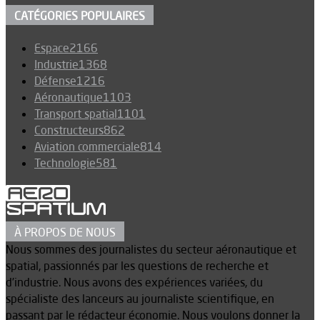
CATÉGORIES POPULAIRES
Espace
2166
Industrie
1368
Défense
1216
Aéronautique
1103
Transport spatial
1101
Constructeurs
862
Aviation commerciale
814
Technologie
581
À PROPOS DE NOUS
Nous sommes des journalistes du secteur aéronautique et
spatial, passionnés par les questions de recherche et
d’industrie. Nous avons des expériences variées, du
spécialiste des lanceurs au journaliste scientifique, en
passant par le rédacteur économie. Nous voulons donner la