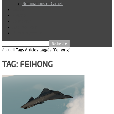
Nominations et Carnet
Dossier
Podcast
Connexion
Abonnez-vous
Téléchargements
Accueil
Tags
Articles taggés "Feihong"
TAG: FEIHONG