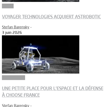
Espace
VOYAGER TECHNOLOGIES ACQUIERT ASTROBOTIC
Stefan Barensky
-
3 juin 2026
Constructeurs
UNE PETITE PLACE POUR L’ESPACE ET LA DÉFENSE
À CHOOSE FRANCE
Stefan Barensky
-