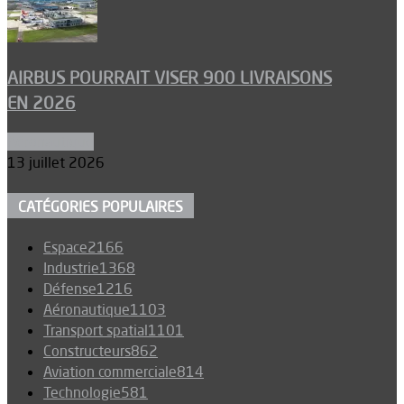
AIRBUS POURRAIT VISER 900 LIVRAISONS
EN 2026
Aéronautique
13 juillet 2026
CATÉGORIES POPULAIRES
Espace
2166
Industrie
1368
Défense
1216
Aéronautique
1103
Transport spatial
1101
Constructeurs
862
Aviation commerciale
814
Technologie
581