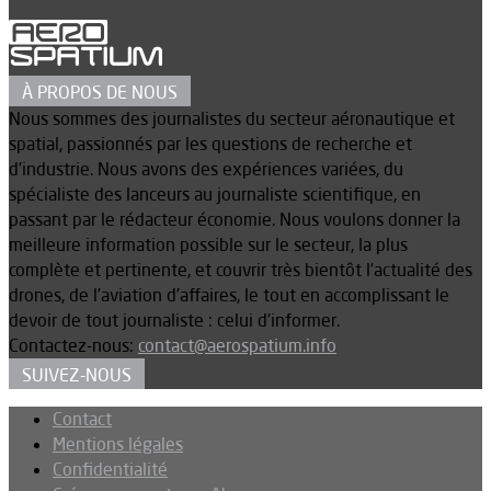
À PROPOS DE NOUS
Nous sommes des journalistes du secteur aéronautique et
spatial, passionnés par les questions de recherche et
d’industrie. Nous avons des expériences variées, du
spécialiste des lanceurs au journaliste scientifique, en
passant par le rédacteur économie. Nous voulons donner la
meilleure information possible sur le secteur, la plus
complète et pertinente, et couvrir très bientôt l’actualité des
drones, de l’aviation d’affaires, le tout en accomplissant le
devoir de tout journaliste : celui d’informer.
Contactez-nous:
contact@aerospatium.info
SUIVEZ-NOUS
Contact
Mentions légales
Confidentialité