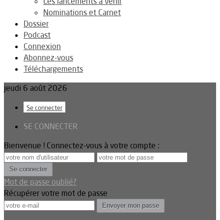
Les lancements à venir
Nominations et Carnet
Dossier
Podcast
Connexion
Abonnez-vous
Téléchargements
jeudi 6 août 2026
Se connecter
SE CONNECTER
Bienvenue ! Connectez-vous à votre compte :
Mot de passe oublié?
Récupérer votre mot de passe