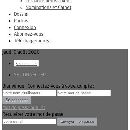
Les lancements à venir
Nominations et Carnet
Dossier
Podcast
Connexion
Abonnez-vous
Téléchargements
jeudi 6 août 2026
Se connecter
SE CONNECTER
Bienvenue ! Connectez-vous à votre compte :
Mot de passe oublié?
Récupérer votre mot de passe