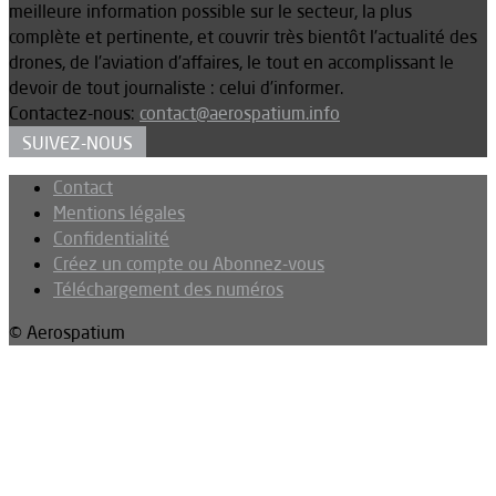
meilleure information possible sur le secteur, la plus
complète et pertinente, et couvrir très bientôt l’actualité des
drones, de l’aviation d’affaires, le tout en accomplissant le
devoir de tout journaliste : celui d’informer.
Contactez-nous:
contact@aerospatium.info
SUIVEZ-NOUS
Contact
Mentions légales
Confidentialité
Créez un compte ou Abonnez-vous
Téléchargement des numéros
© Aerospatium