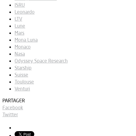
ISRU
Leonardo
LTV
Lune
Mars
Mona Luna
Monaco
Nasa
Odyssey Space Research
Starship
Suisse
Toulouse
Venturi
PARTAGER
Facebook
Twitter