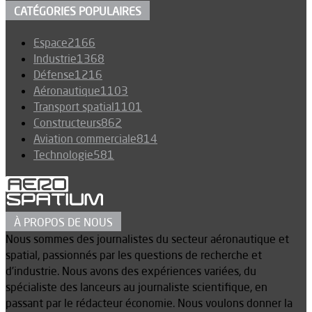
CATÉGORIES POPULAIRES
Espace
2166
Industrie
1368
Défense
1216
Aéronautique
1103
Transport spatial
1101
Constructeurs
862
Aviation commerciale
814
Technologie
581
À PROPOS DE NOUS
Nous sommes des journalistes du secteur aéronautique et
spatial, passionnés par les questions de recherche et
d’industrie. Nous avons des expériences variées, du
spécialiste des lanceurs au journaliste scientifique, en
passant par le rédacteur économie. Nous voulons donner la