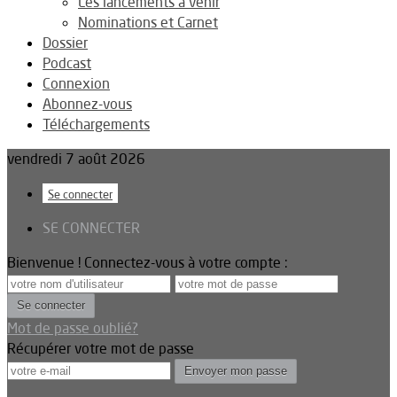
Les lancements à venir
Nominations et Carnet
Dossier
Podcast
Connexion
Abonnez-vous
Téléchargements
vendredi 7 août 2026
Se connecter
SE CONNECTER
Bienvenue ! Connectez-vous à votre compte :
Mot de passe oublié?
Récupérer votre mot de passe