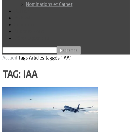
Nominations et Carnet
Dossier
Podcast
Connexion
Abonnez-vous
Téléchargements
Accueil
Tags
Articles taggés "IAA"
TAG: IAA