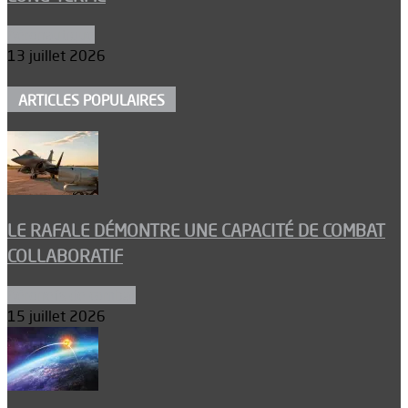
Aéronautique
13 juillet 2026
ARTICLES POPULAIRES
LE RAFALE DÉMONTRE UNE CAPACITÉ DE COMBAT
COLLABORATIF
Aéronefs de combat
15 juillet 2026