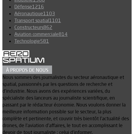
Défense
1216
Aéronautique
1103
Transport spatial
1101
Constructeurs
862
Aviation commerciale
814
Technologie
581
À PROPOS DE NOUS
Nous sommes des journalistes du secteur aéronautique et
spatial, passionnés par les questions de recherche et
d’industrie. Nous avons des expériences variées, du
spécialiste des lanceurs au journaliste scientifique, en
passant par le rédacteur économie. Nous voulons donner la
meilleure information possible sur le secteur, la plus
complète et pertinente, et couvrir très bientôt l’actualité des
drones, de l’aviation d’affaires, le tout en accomplissant le
devoir de tout journaliste : celui d’informer.