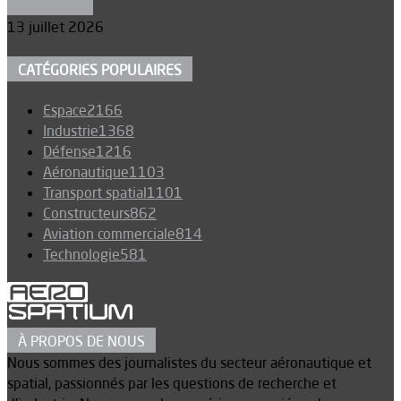
Aéronautique
13 juillet 2026
CATÉGORIES POPULAIRES
Espace
2166
Industrie
1368
Défense
1216
Aéronautique
1103
Transport spatial
1101
Constructeurs
862
Aviation commerciale
814
Technologie
581
À PROPOS DE NOUS
Nous sommes des journalistes du secteur aéronautique et
spatial, passionnés par les questions de recherche et