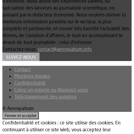
d’industrie. Nous avons des expériences variées, du
spécialiste des lanceurs au journaliste scientifique, en
passant par le rédacteur économie. Nous voulons donner la
meilleure information possible sur le secteur, la plus
complète et pertinente, et couvrir très bientôt l’actualité des
drones, de l’aviation d’affaires, le tout en accomplissant le
devoir de tout journaliste : celui d’informer.
Contactez-nous:
contact@aerospatium.info
SUIVEZ-NOUS
Contact
Mentions légales
Confidentialité
Créez un compte ou Abonnez-vous
Téléchargement des numéros
© Aerospatium
Confidentialité et cookies : ce site utilise des cookies. En
continuant à utiliser ce site Web, vous acceptez leur