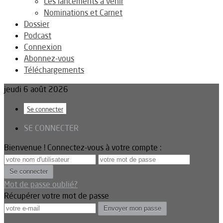
Les lancements à venir
Nominations et Carnet
Dossier
Podcast
Connexion
Abonnez-vous
Téléchargements
jeudi 6 août 2026
Se connecter
SE CONNECTER
Bienvenue ! Connectez-vous à votre compte :
Mot de passe oublié?
Récupérer votre mot de passe