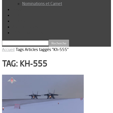
Nominations et Carnet
Dossier
Podcast
Connexion
Abonnez-vous
Téléchargements
Accueil
Tags
Articles taggés "Kh-555"
TAG: KH-555