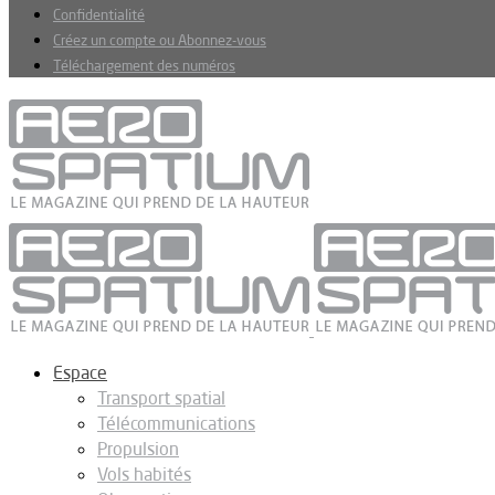
Confidentialité
Créez un compte ou Abonnez-vous
Téléchargement des numéros
Espace
Transport spatial
Télécommunications
Propulsion
Vols habités