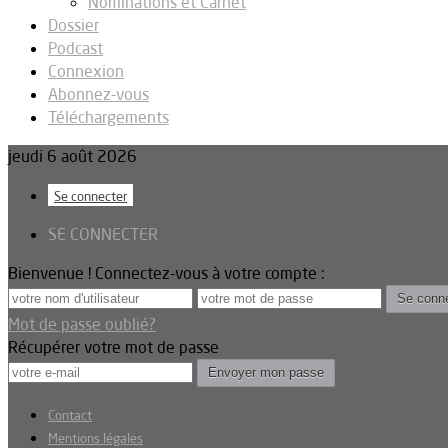
Nominations et Carnet
Dossier
Podcast
Connexion
Abonnez-vous
Téléchargements
jeudi 6 août 2026
Se connecter
SE CONNECTER
Bienvenue ! Connectez-vous à votre compte :
Mot de passe oublié?
Récupérer votre mot de passe
Contact
Mentions légales