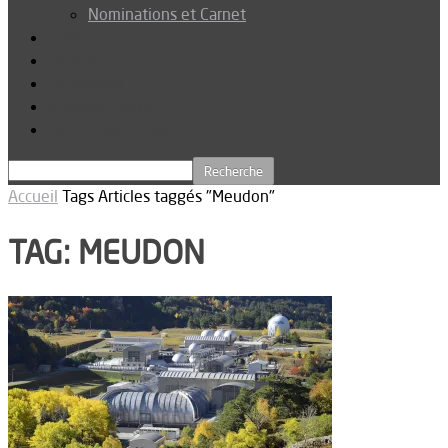
Nominations et Carnet
Dossier
Podcast
Connexion
Abonnez-vous
Téléchargements
Accueil
Tags
Articles taggés "Meudon"
TAG: MEUDON