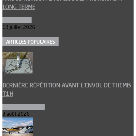
LONG TERME
Aéronautique
13 juillet 2026
ARTICLES POPULAIRES
DERNIÈRE RÉPÉTITION AVANT L’ENVOL DE THEMIS
T1H
Ergols et carburants
3 août 2026