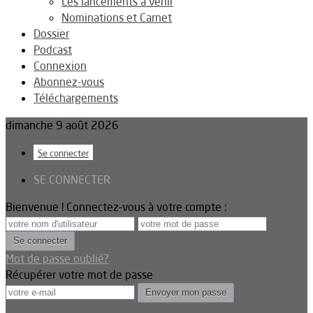
Les lancements à venir
Nominations et Carnet
Dossier
Podcast
Connexion
Abonnez-vous
Téléchargements
dimanche 9 août 2026
Se connecter
SE CONNECTER
Bienvenue ! Connectez-vous à votre compte :
Mot de passe oublié?
Récupérer votre mot de passe