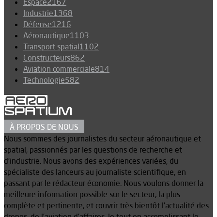
Espace
2167
Industrie
1368
Défense
1216
Aéronautique
1103
Transport spatial
1102
Constructeurs
862
Aviation commerciale
814
Technologie
582
À PROPOS DE NOUS
Nous sommes des journalistes du secteur aéronautique et
spatial, passionnés par les questions de recherche et
d’industrie. Nous avons des expériences variées, du
spécialiste des lanceurs au journaliste scientifique, en
passant par le rédacteur économie. Nous voulons donner la
meilleure information possible sur le secteur, la plus
complète et pertinente, et couvrir très bientôt l’actualité des
drones, de l’aviation d’affaires, le tout en accomplissant le