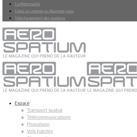
Confidentialité
Créez un compte ou Abonnez-vous
Téléchargement des numéros
Espace
Transport spatial
Télécommunications
Propulsion
Vols habités