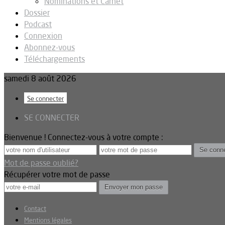
Nominations et Carnet
Dossier
Podcast
Connexion
Abonnez-vous
Téléchargements
samedi 8 août 2026
Se connecter
SE CONNECTER
Bienvenue ! Connectez-vous à votre compte :
Mot de passe oublié?
Récupérer votre mot de passe
Contact
Mentions légales