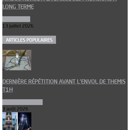
LONG TERME
Aéronautique
13 juillet 2026
ARTICLES POPULAIRES
DERNIÈRE RÉPÉTITION AVANT L’ENVOL DE THEMIS
T1H
Ergols et carburants
3 août 2026