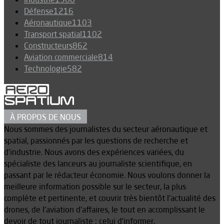
Défense
1216
Aéronautique
1103
Transport spatial
1102
Constructeurs
862
Aviation commerciale
814
Technologie
582
À PROPOS DE NOUS
Nous sommes des journalistes du secteur aéronautique et
spatial, passionnés par les questions de recherche et
d’industrie. Nous avons des expériences variées, du
spécialiste des lanceurs au journaliste scientifique, en
passant par le rédacteur économie. Nous voulons donner la
meilleure information possible sur le secteur, la plus
complète et pertinente, et couvrir très bientôt l’actualité des
drones, de l’aviation d’affaires, le tout en accomplissant le
devoir de tout journaliste : celui d’informer.