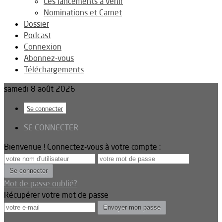
Les lancements à venir
Nominations et Carnet
Dossier
Podcast
Connexion
Abonnez-vous
Téléchargements
samedi 8 août 2026
Se connecter
SE CONNECTER
Bienvenue ! Connectez-vous à votre compte :
Mot de passe oublié?
Récupérer votre mot de passe