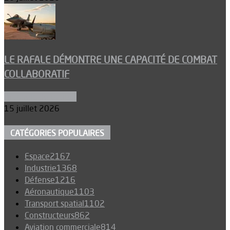
LE RAFALE DÉMONTRE UNE CAPACITÉ DE COMBAT
COLLABORATIF
Aéronefs de combat
15 juillet 2026
CATÉGORIES POPULAIRES
Espace
2167
Industrie
1368
Défense
1216
Aéronautique
1103
Transport spatial
1102
Constructeurs
862
Aviation commerciale
814