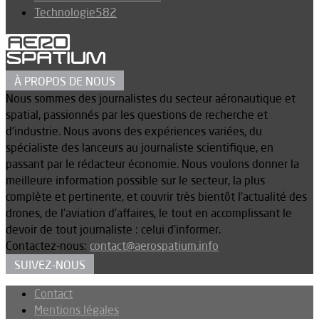
Technologie
582
À PROPOS DE NOUS
Nous sommes des journalistes du secteur aéronautique et
spatial, passionnés par les questions de recherche et
d’industrie. Nous avons des expériences variées, du
spécialiste des lanceurs au journaliste scientifique, en
passant par le rédacteur économie. Nous voulons donner la
meilleure information possible sur le secteur, la plus
complète et pertinente, et couvrir très bientôt l’actualité des
drones, de l’aviation d’affaires, le tout en accomplissant le
devoir de tout journaliste : celui d’informer.
Contactez-nous:
contact@aerospatium.info
SUIVEZ-NOUS
Contact
Mentions légales