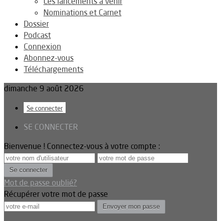
Les lancements à venir
Nominations et Carnet
Dossier
Podcast
Connexion
Abonnez-vous
Téléchargements
dimanche 9 août 2026
Se connecter
SE CONNECTER
Bienvenue ! Connectez-vous à votre compte :
Mot de passe oublié?
Récupérer votre mot de passe