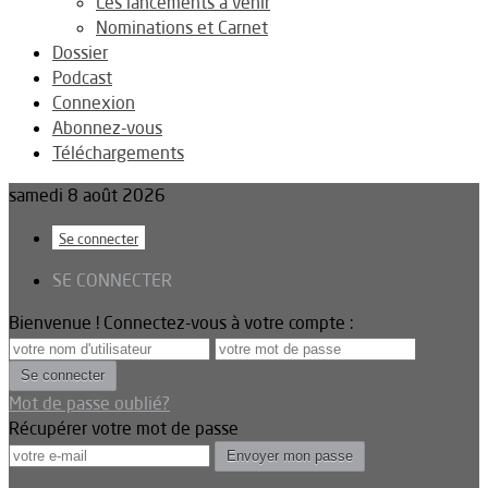
Les lancements à venir
Nominations et Carnet
Dossier
Podcast
Connexion
Abonnez-vous
Téléchargements
samedi 8 août 2026
Se connecter
SE CONNECTER
Bienvenue ! Connectez-vous à votre compte :
Mot de passe oublié?
Récupérer votre mot de passe