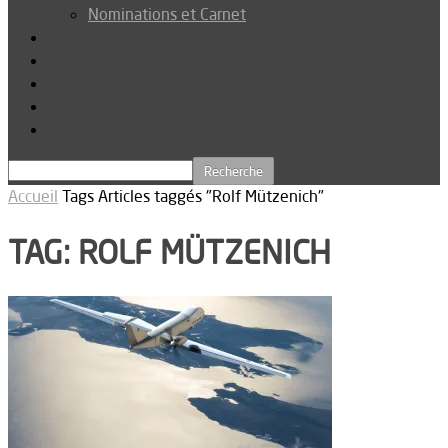
Nominations et Carnet
Dossier
Podcast
Connexion
Abonnez-vous
Téléchargements
Accueil
Tags
Articles taggés "Rolf Mützenich"
TAG: ROLF MÜTZENICH