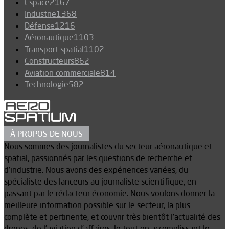
Espace
2167
Industrie
1368
Défense
1216
Aéronautique
1103
Transport spatial
1102
Constructeurs
862
Aviation commerciale
814
Technologie
582
À PROPOS DE NOUS
Nous sommes des journalistes du secteur aéronautique et
spatial, passionnés par les questions de recherche et
d’industrie. Nous avons des expériences variées, du
spécialiste des lanceurs au journaliste scientifique, en
passant par le rédacteur économie. Nous voulons donner la
meilleure information possible sur le secteur, la plus
complète et pertinente, et couvrir très bientôt l’actualité des
drones, de l’aviation d’affaires, le tout en accomplissant le