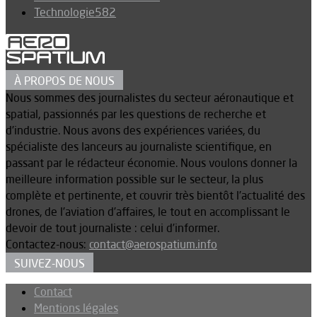
Technologie
582
À PROPOS DE NOUS
Nous sommes des journalistes du secteur aéronautique et
spatial, passionnés par les questions de recherche et
d’industrie. Nous avons des expériences variées, du
spécialiste des lanceurs au journaliste scientifique, en
passant par le rédacteur économie. Nous voulons donner la
meilleure information possible sur le secteur, la plus
complète et pertinente, et couvrir très bientôt l’actualité des
drones, de l’aviation d’affaires, le tout en accomplissant le
devoir de tout journaliste : celui d’informer.
Contactez-nous:
contact@aerospatium.info
SUIVEZ-NOUS
Contact
Mentions légales