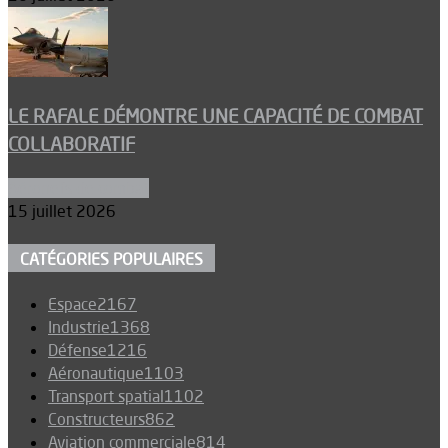
LE RAFALE DÉMONTRE UNE CAPACITÉ DE COMBAT
COLLABORATIF
Aéronefs de combat
15 juillet 2026
CATÉGORIES POPULAIRES
Espace
2167
Industrie
1368
Défense
1216
Aéronautique
1103
Transport spatial
1102
Constructeurs
862
Aviation commerciale
814