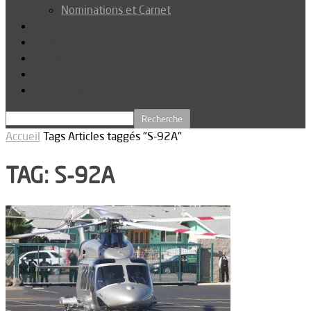
Nominations et Carnet
Dossier
Podcast
Connexion
Abonnez-vous
Téléchargements
Accueil
Tags
Articles taggés "S-92A"
TAG: S-92A