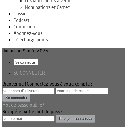
Les lancements à venir
Nominations et Carnet
Dossier
Podcast
Connexion
Abonnez-vous
Téléchargements
dimanche 9 août 2026
Se connecter
SE CONNECTER
Bienvenue ! Connectez-vous à votre compte :
Mot de passe oublié?
Récupérer votre mot de passe